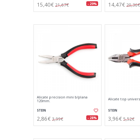
15,40€
14,47€
- 29%
21,67€
20,36€
Alicate precision mini b/plana
Alicate top univer
120mm.
STEIN
STEIN
2,86€
3,96€
- 28%
3,99€
5,52€