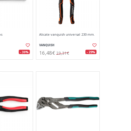
os
Alicate vanquish universal 230 mm.
VANQUISH
16,48€
- 30%
- 29%
23,31€