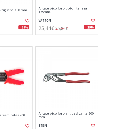
Alicate pico loro boton tenaza
.b/cigüeña 160 mm
175mm.
VATTON
25,44€
- 29%
- 29%
35,80€
Alicate pico loro antideslizante 300
s terminales 200
mm.
STEIN