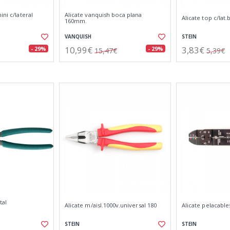
ini c/lateral
Alicate vanquish boca plana
Alicate top c/lat
160mm.
VANQUISH
STEIN
10,99€
3,83€
- 29%
- 29%
15,47€
5,39€
tal
Alicate m/aisl.1000v.universal 180
Alicate pelacable
.
STEIN
STEIN