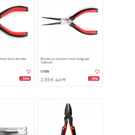
n mini b/redonda
Alicate precision mini b/aguja
150mm.
STEIN
2,86€
- 30%
- 30%
4,07€