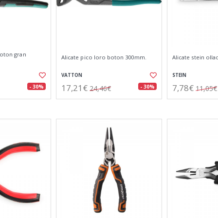
boton gran
Alicate pico loro boton 300mm.
Alicate stein olla
VATTON
STEIN
17,21€
7,78€
- 30%
- 30%
24,46€
11,05€