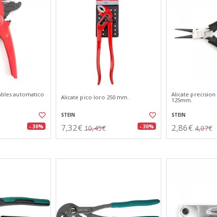
cables automatico
Alicate precisio
Alicate pico loro 250 mm.
125mm.
STEIN
STEIN
7,32€
2,86€
- 30%
- 30%
10,45€
4,07€