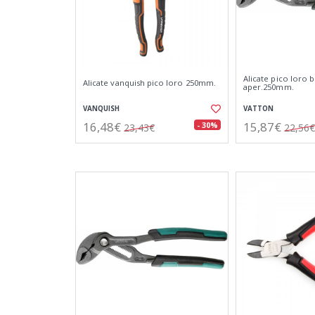
Alicate pico loro 
Alicate vanquish pico loro 250mm.
aper.250mm.
VANQUISH
VATTON
16,48€
15,87€
- 30%
23,43€
22,56€