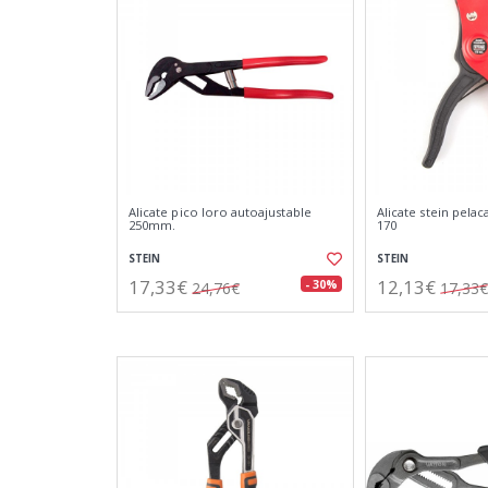
Alicate pico loro autoajustable
Alicate stein pela
250mm.
170
STEIN
STEIN
17,33€
12,13€
- 30%
24,76€
17,33€