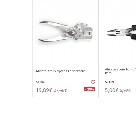
Alicate stein top c
Alicate stein ojetes reforzado
mm
STEIN
STEIN
19,89€
5,00€
- 28%
27,56€
6,92€