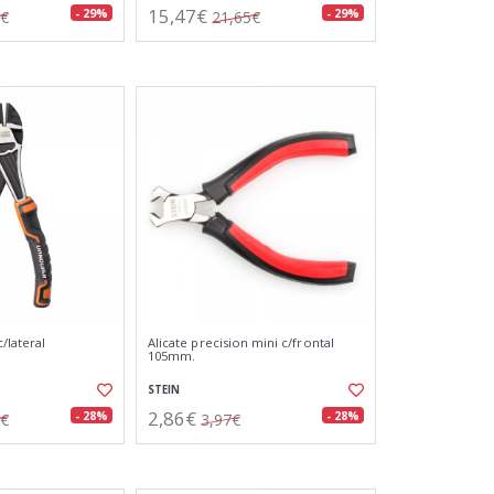
15,47€
- 29%
- 29%
1€
21,65€
/lateral
Alicate precision mini c/frontal
105mm.
STEIN
2,86€
- 28%
- 28%
6€
3,97€