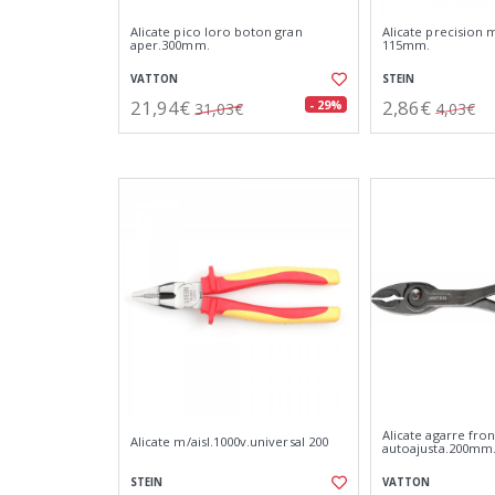
Alicate pico loro boton gran
Alicate precision m
aper.300mm.
115mm.
VATTON
STEIN
21,94€
2,86€
- 29%
31,03€
4,03€
Alicate agarre fron
Alicate m/aisl.1000v.universal 200
autoajusta.200mm
STEIN
VATTON