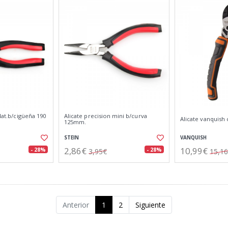
/lat.b/cigüeña 190
Alicate precision mini b/curva
Alicate vanquish 
125mm.
STEIN
VANQUISH
2,86€
10,99€
- 28%
- 28%
3,95€
15,1
Anterior
1
2
Siguiente