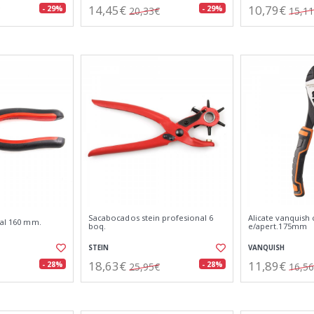
14,45€
10,79€
- 29%
- 29%
20,33€
15,1
Sacabocados stein profesional 6
Alicate vanquish c
sal 160 mm.
boq.
e/apert.175mm
STEIN
VANQUISH
18,63€
11,89€
- 28%
- 28%
25,95€
16,5