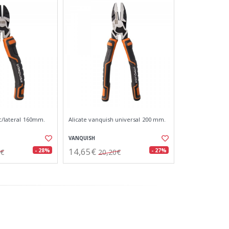
c/lateral 160mm.
Alicate vanquish universal 200 mm.
VANQUISH
14,65€
- 28%
- 27%
6€
20,20€