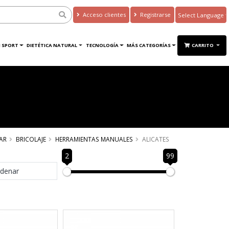
Acceso clientes
Registrarse
Powered by
Translate
 SPORT
DIETÉTICA NATURAL
TECNOLOGÍA
MÁS CATEGORÍAS
CARRITO
AR
BRICOLAJE
HERRAMIENTAS MANUALES
ALICATES
2
99
denar