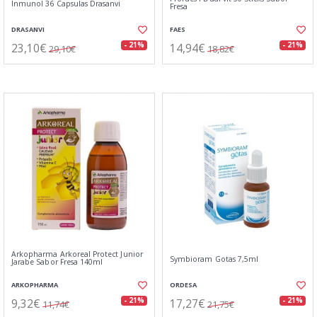
Inmunol 36 Capsulas Drasanvi
Fresa
DRASANVI
FAES
23,10€
14,94€
- 21%
- 21%
29,10€
18,82€
Arkopharma Arkoreal Protect Junior
Symbioram Gotas 7,5ml
Jarabe Sabor Fresa 140ml
ARKOPHARMA
ORDESA
9,32€
17,27€
- 21%
- 21%
11,74€
21,75€