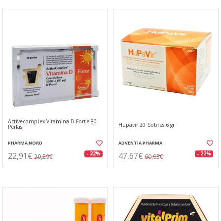
Activecomplex Vitamina D Forte 80
Hupavir 20 Sobres 6 gr
Perlas
PHARMA NORD
ADVENTIA PHARMA
22,91€
47,67€
- 22%
- 22%
29,29€
60,93€