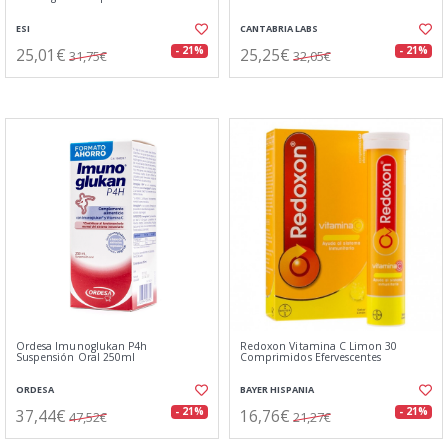
ESI
CANTABRIA LABS
25,01€
25,25€
- 21%
- 21%
31,75€
32,05€
Ordesa Imunoglukan P4h
Redoxon Vitamina C Limon 30
Suspensión Oral 250ml
Comprimidos Efervescentes
ORDESA
BAYER HISPANIA
37,44€
16,76€
- 21%
- 21%
47,52€
21,27€