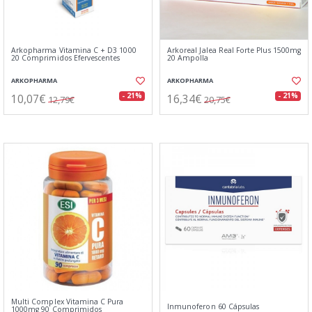
Arkopharma Vitamina C + D3 1000
Arkoreal Jalea Real Forte Plus 1500mg
20 Comprimidos Efervescentes
20 Ampolla
ARKOPHARMA
ARKOPHARMA
10,07€
16,34€
- 21%
- 21%
12,79€
20,75€
Multi Complex Vitamina C Pura
Inmunoferon 60 Cápsulas
1000mg 90 Comprimidos