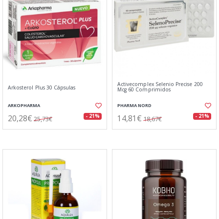
Activecomplex Selenio Precise 200
Arkosterol Plus 30 Cápsulas
Mcg 60 Comprimidos
ARKOPHARMA
PHARMA NORD
20,28€
14,81€
- 21%
- 21%
25,73€
18,67€