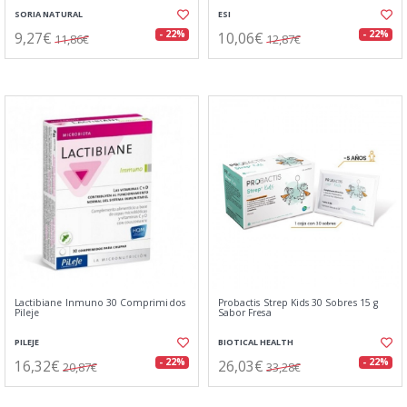
SORIA NATURAL
ESI
9,27€
10,06€
- 22%
- 22%
11,86€
12,87€
Lactibiane Inmuno 30 Comprimidos
Probactis Strep Kids 30 Sobres 15 g
Pileje
Sabor Fresa
PILEJE
BIOTICAL HEALTH
16,32€
26,03€
- 22%
- 22%
20,87€
33,28€