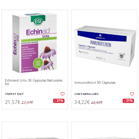
Echinaid Urto 30 Capsulas Naturales
Inmunoferon 90 Cápsulas
Esi
TREPAT DIET
CANTABRIA LABS
21,57€
34,22€
- 21%
- 21%
27,37€
43,42€