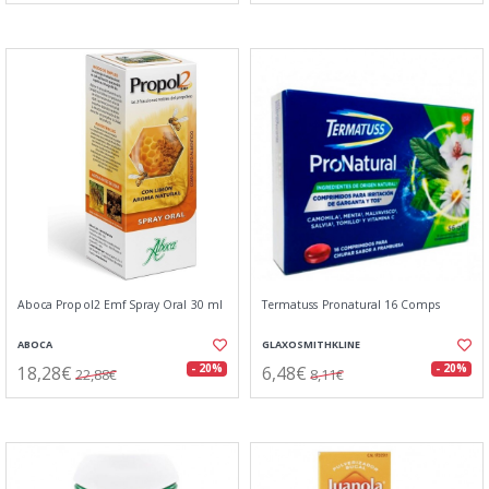
Aboca Propol2 Emf Spray Oral 30 ml
Termatuss Pronatural 16 Comps
ABOCA
GLAXOSMITHKLINE
18,28€
6,48€
- 20%
- 20%
22,88€
8,11€