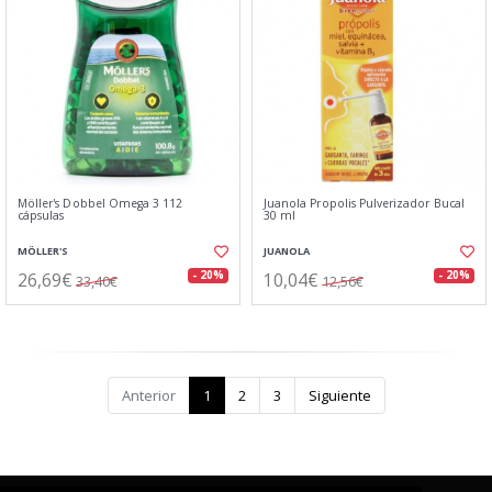
Möller's Dobbel Omega 3 112
Juanola Propolis Pulverizador Bucal
cápsulas
30 ml
MÖLLER'S
JUANOLA
26,69€
10,04€
- 20%
- 20%
33,40€
12,56€
Anterior
1
2
3
Siguiente