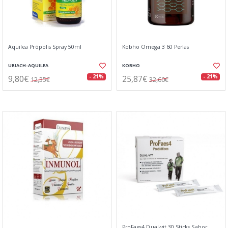
Aquilea Própolis Spray 50ml
Kobho Omega 3 60 Perlas
URIACH-AQUILEA
KOBHO
9,80€
25,87€
- 21%
- 21%
12,35€
32,60€
ProFaes4 Dual-vit 30 Sticks Sabor