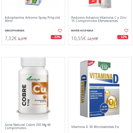
Arkopharma Arkovox Spray Própolis
Redoxon Advance Vitamina C y Zinc
30ml
15 Comprimidos Efervescentes
ARKOPHARMA
BAYER HISPANIA
7,32€
10,55€
- 22%
- 22%
9,37€
13,50€
Soria Natural Cobre 250 Mg 60
Vitamina D 30 Microtabletas Esi
Comprimidos