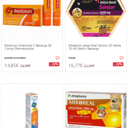
Redoxon Vitamina C Naranja 30
Vitalprim Jalea Real Senior 20 Viales
Comp Efervescentes
10 ml Sabor Naranja
BAYER HISPANIA
PRIM
14,85€
16,77€
- 22%
- 22%
18,98€
21,43€