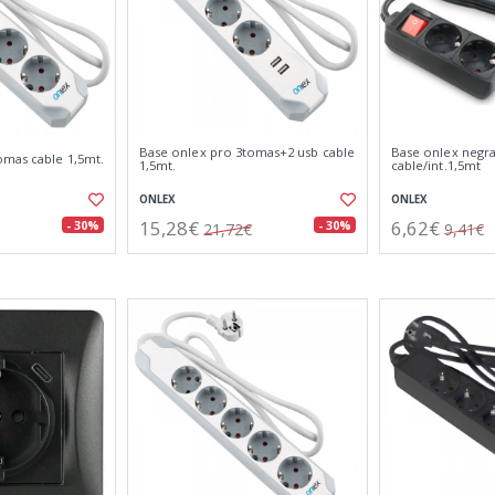
Base onlex pro 3tomas+2 usb cable
Base onlex negr
omas cable 1,5mt.
1,5mt.
cable/int.1,5mt
ONLEX
ONLEX
15,28€
6,62€
- 30%
- 30%
21,72€
9,41€