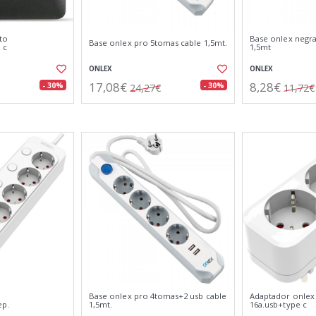
to
Base onlex negr
Base onlex pro 5tomas cable 1,5mt.
 c
1,5mt
ONLEX
ONLEX
17,08€
8,28€
- 30%
- 30%
24,27€
11,72€
Base onlex pro 4tomas+2 usb cable
Adaptador onlex
ep.
1,5mt.
16a.usb+type c