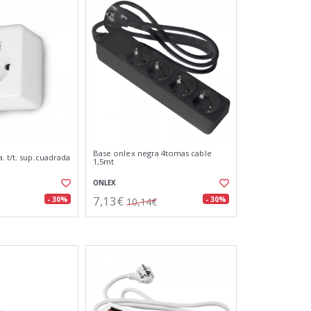
Base onlex negra 4tomas cable
. t/t. sup.cuadrada
1,5mt
ONLEX
7,13€
- 30%
- 30%
10,14€