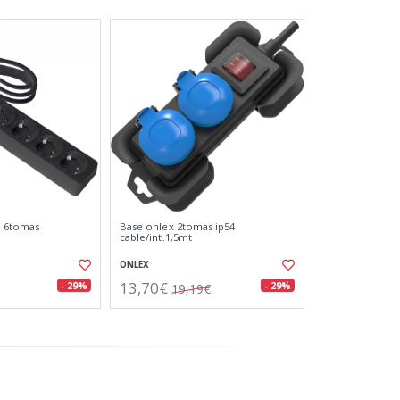
a 6tomas
Base onlex 2tomas ip54
cable/int.1,5mt
ONLEX
13,70€
- 29%
- 29%
19,19€