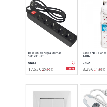
Base onlex negra 5tomas
Base onlex blanca
cable/int.5mt
1,5mt
ONLEX
ONLEX
17,53€
8,28€
- 30%
25,05€
11,83€