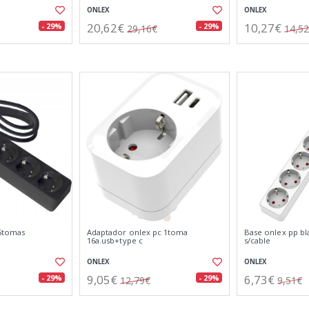
ONLEX
ONLEX
20,62€
10,27€
- 29%
- 29%
29,16€
14,5
 5tomas
Adaptador onlex pc 1toma
Base onlex pp b
16a.usb+type c
s/cable
ONLEX
ONLEX
9,05€
6,73€
- 29%
- 29%
12,79€
9,51€