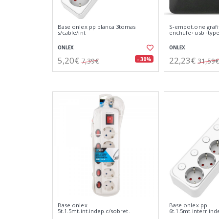
Base onlex pp blanca 3tomas
S-empot.one grafi
s/cable/int
enchufe+usb+type
ONLEX
ONLEX
5,20€
22,23€
- 30%
7,39€
31,59€
Base onlex
Base onlex pp
5t.1.5mt.int.indep.c/sobret.
6t.1.5mt.interr.ind