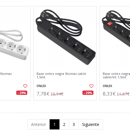
 5tomas
Base onlex negra 5tomas cable
Base onlex negr
1,5mt
cable/int.1,5mt
ONLEX
ONLEX
7,78€
8,33€
- 29%
- 29%
10,94€
11,67€
Anterior
1
2
3
Siguiente