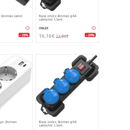
a 6tomas cable
Base onlex 4tomas ip54
cable/int.1,5mt
ONLEX
16,16€
- 29%
- 29%
22,86€
 pc 2tomas
Base onlex 3tomas ip54
cable/int.1,5mt