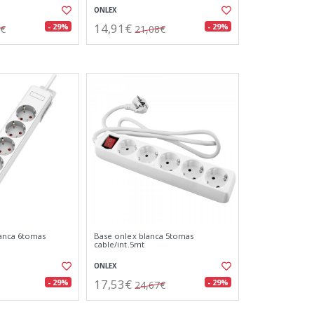
ONLEX
14,91€
- 29%
- 29%
2€
21,08€
lanca 6tomas
Base onlex blanca 5tomas
cable/int.5mt
ONLEX
17,53€
- 29%
- 29%
24,67€