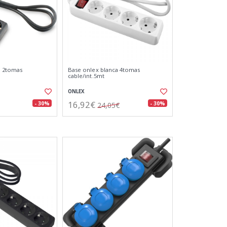
a 2tomas
Base onlex blanca 4tomas
cable/int.5mt
ONLEX
16,92€
- 30%
- 30%
24,05€