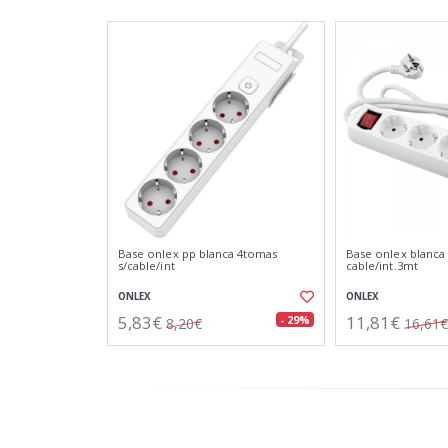
Base onlex pp blanca 4tomas
Base onlex blanca
s/cable/int
cable/int.3mt
ONLEX
ONLEX
5,83€
11,81€
- 29%
8,20€
16,61€