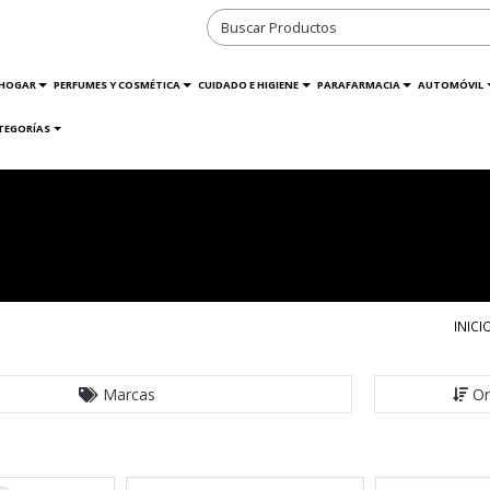
HOGAR
PERFUMES Y COSMÉTICA
CUIDADO E HIGIENE
PARAFARMACIA
AUTOMÓVIL
TEGORÍAS
INICI
Marcas
Or