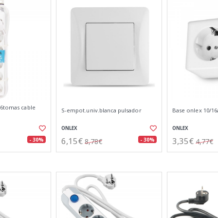
 6tomas cable
S-empot.univ.blanca pulsador
Base onlex 10/16a
ONLEX
ONLEX
6,15€
3,35€
- 30%
- 30%
8,78€
4,77€