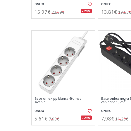
ONLEX
ONLEX
15,97€
13,81€
- 29%
22,59€
19,53€
Base onlex pp blanca 4tomas
Base onlex negra
s/cable
cable/int.1,5mt
ONLEX
ONLEX
5,61€
7,98€
- 29%
7,93€
11,28€