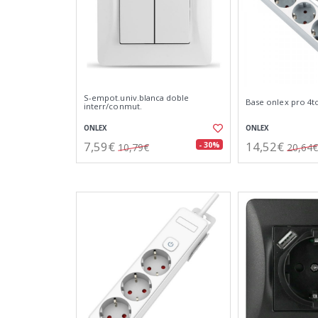
S-empot.univ.blanca doble
Base onlex pro 4t
interr/conmut.
ONLEX
ONLEX
7,59€
14,52€
- 30%
10,79€
20,64€