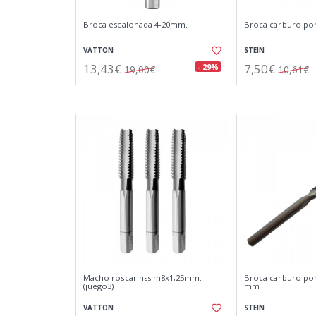
Broca escalonada 4-20mm.
Broca carburo po
VATTON
STEIN
13,43€
7,50€
- 29%
19,00€
10,61€
Macho roscar hss m8x1,25mm.
Broca carburo por
(juego3)
mm
VATTON
STEIN