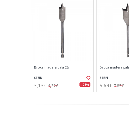
Broca madera pala 22mm.
Broca madera pal
STEIN
STEIN
3,13€
5,69€
- 28%
4,32€
7,85€