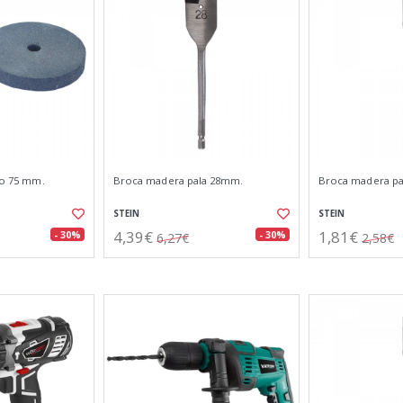
dro 75 mm.
Broca madera pala 28mm.
Broca madera p
STEIN
STEIN
4,39€
1,81€
- 30%
- 30%
6,27€
2,58€