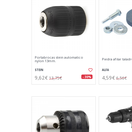
Portabrocas stein automatico
Piedra afilar tala
nylon 13mm.
STEIN
ALFA
9,62€
4,59€
- 30%
13,75€
6,56€