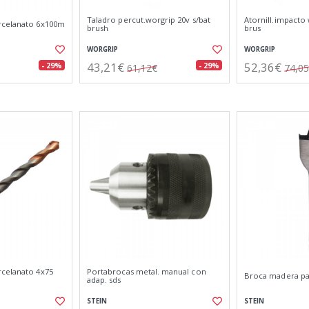
Taladro percut.worgrip 20v s/bat
Atornill.impacto 
rcelanato 6x100m
brush
brus
WORGRIP
WORGRIP
43,21€
52,36€
- 29%
- 29%
61,12€
74,0
celanato 4x75
Portabrocas metal. manual con
Broca madera p
adap. sds
STEIN
STEIN