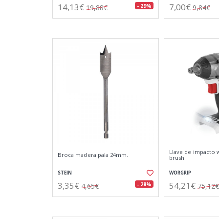
14,13€
7,00€
- 29%
19,88€
9,84€
Llave de impacto w
Broca madera pala 24mm.
brush
STEIN
WORGRIP
3,35€
54,21€
- 28%
4,65€
75,12€