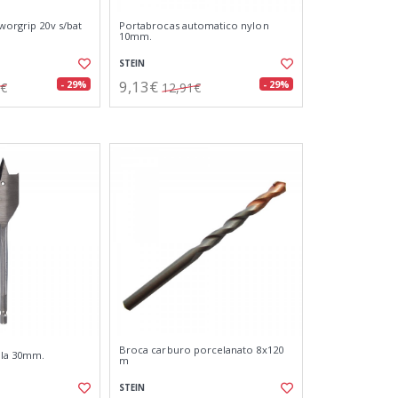
worgrip 20v s/bat
Portabrocas automatico nylon
10mm.
STEIN
9,13€
- 29%
- 29%
5€
12,91€
Broca carburo porcelanato 8x120
ala 30mm.
m
STEIN