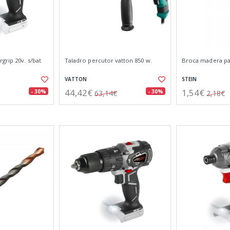
grip 20v. s/bat
Taladro percutor vatton 850 w.
Broca madera p
VATTON
STEIN
44,42€
1,54€
- 30%
- 30%
63,14€
2,18€