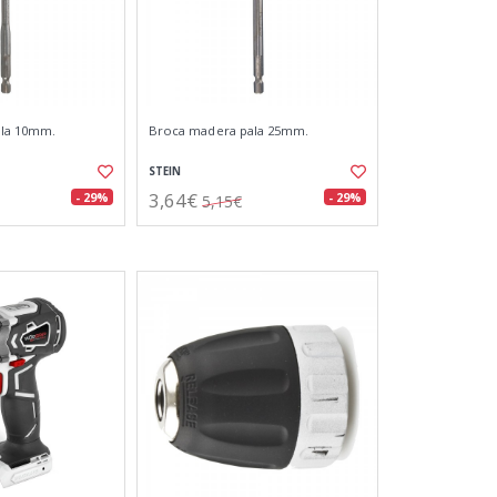
ala 10mm.
Broca madera pala 25mm.
STEIN
3,64€
- 29%
- 29%
5,15€