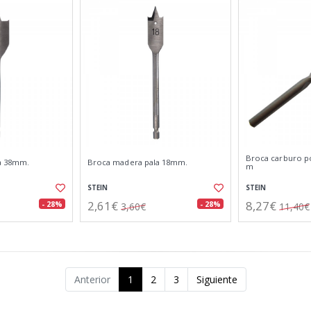
Broca carburo p
a 38mm.
Broca madera pala 18mm.
m
STEIN
STEIN
2,61€
8,27€
- 28%
- 28%
3,60€
11,40€
Anterior
1
2
3
Siguiente