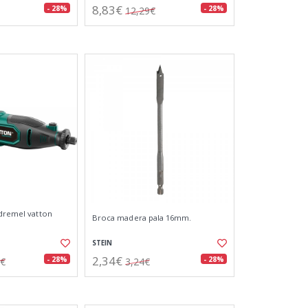
8,83€
- 28%
- 28%
12,29€
 dremel vatton
Broca madera pala 16mm.
STEIN
2,34€
- 28%
- 28%
8€
3,24€