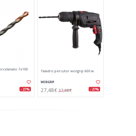
orcelanato 7x100
Taladro percutor worgrip 600 w.
WORGRIP
27,48€
- 27%
- 27%
37,88€