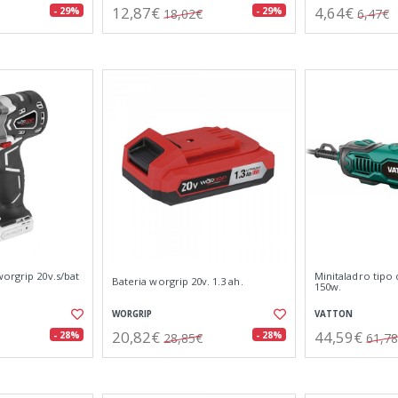
12,87€
4,64€
- 29%
- 29%
18,02€
6,47€
orgrip 20v.s/bat
Minitaladro tipo
Bateria worgrip 20v. 1.3 ah.
150w.
WORGRIP
VATTON
20,82€
44,59€
- 28%
- 28%
28,85€
61,7