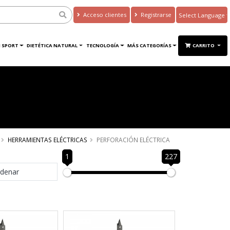
Acceso clientes
Registrarse
Powered by
Translate
 SPORT
DIETÉTICA NATURAL
TECNOLOGÍA
MÁS CATEGORÍAS
CARRITO
HERRAMIENTAS ELÉCTRICAS
PERFORACIÓN ELÉCTRICA
1
227
denar