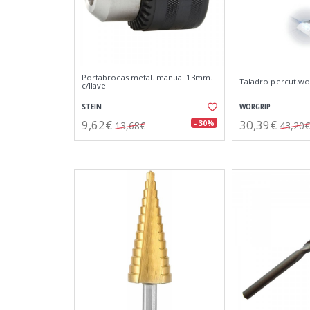
Portabrocas metal. manual 13mm.
Taladro percut.wor
c/llave
STEIN
WORGRIP
9,62€
30,39€
- 30%
13,68€
43,20€