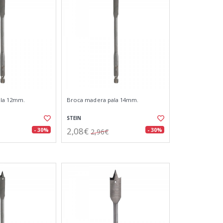
ala 12mm.
Broca madera pala 14mm.
STEIN
2,08€
- 30%
- 30%
2,96€