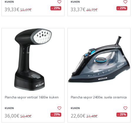
KUKEN
KUKEN
39,33€
33,37€
- 29%
- 29%
55,07€
46,72€
Plancha vapor vertical 1600w kuken
Plancha vapor 2400w. suela ceramica
KUKEN
KUKEN
36,00€
22,60€
- 29%
- 28%
50,40€
31,48€