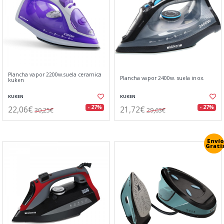
Plancha vapor 2200w.suela ceramica
Plancha vapor 2400w. suela inox.
kuken
KUKEN
KUKEN
22,06€
21,72€
- 27%
- 27%
30,25€
29,63€
Envío
Grati