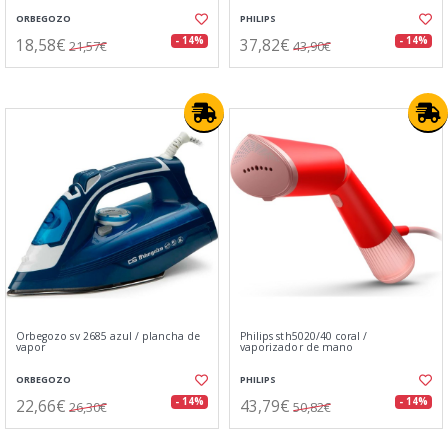
ORBEGOZO
PHILIPS
18,58€
37,82€
- 14%
- 14%
21,57€
43,90€
Orbegozo sv 2685 azul / plancha de
Philips sth5020/40 coral /
vapor
vaporizador de mano
ORBEGOZO
PHILIPS
22,66€
43,79€
- 14%
- 14%
26,30€
50,82€