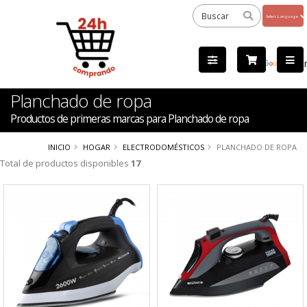
Powered
by
Tra
Planchado de ropa
Productos de primeras marcas para Planchado de ropa
INICIO
HOGAR
ELECTRODOMÉSTICOS
PLANCHADO DE ROPA
Total de productos disponibles
17