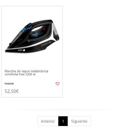
Plancha de vapor inalámbrica
comforta free 2200 w
FAGOR
52,50€
Anterior
1
Siguiente