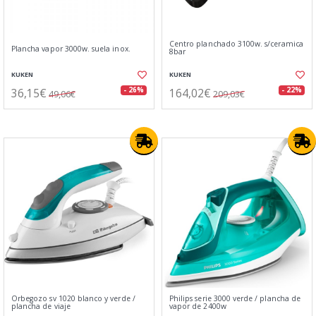
Centro planchado 3100w. s/ceramica
Plancha vapor 3000w. suela inox.
8bar
KUKEN
KUKEN
36,15€
164,02€
- 26%
- 22%
49,06€
209,03€
Orbegozo sv 1020 blanco y verde /
Philips serie 3000 verde / plancha de
plancha de viaje
vapor de 2400w