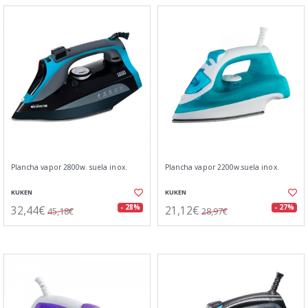
Plancha vapor 2800w. suela inox.
Plancha vapor 2200w.suela inox.
KUKEN
KUKEN
32,44€
21,12€
- 28%
- 27%
45,18€
28,97€