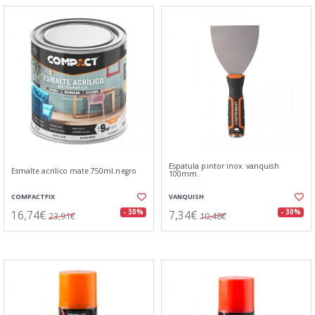
Espatula pintor inox. vanquish
Esmalte acrilico mate 750ml.negro
100mm.
COMPACTFIX
VANQUISH
16,74€
7,34€
- 30%
- 30%
23,91€
10,48€