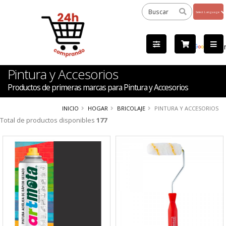
Powered
by
Tra
Pintura y Accesorios
Productos de primeras marcas para Pintura y Accesorios
INICIO
HOGAR
BRICOLAJE
PINTURA Y ACCESORIOS
Total de productos disponibles
177