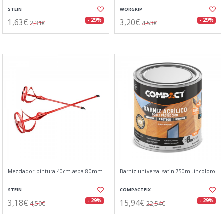
STEIN
WORGRIP
1,63€
3,20€
- 29%
- 29%
2,31€
4,53€
Mezclador pintura 40cm.aspa 80mm
Barniz universal satin 750ml.incoloro
STEIN
COMPACTFIX
3,18€
15,94€
- 29%
- 29%
4,50€
22,54€