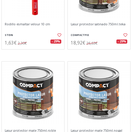
Rodillo esmaltar velour 10 cm
Lasur protector satinado 750ml.teka
STEIN
COMPACTFIX
1,63€
18,92€
- 29%
- 29%
2,30€
26,63€
Lasur protector mate 750ml.roble
Lasur protector mate 750ml.nogal