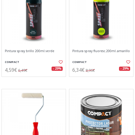
Pintura spray brillo 200ml.verde
Pintura spray fluoresc.200ml.amarillo
COMPACT
COMPACT
4,59€
6,34€
- 29%
- 29%
6,49€
8,96€