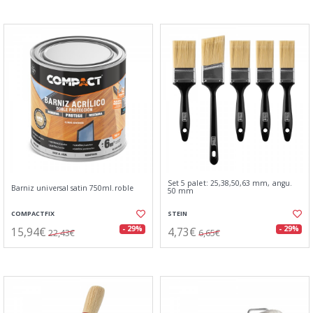
Set 5 palet: 25,38,50,63 mm, angu.
Barniz universal satin 750ml.roble
50 mm
COMPACTFIX
STEIN
15,94€
4,73€
- 29%
- 29%
22,43€
6,65€