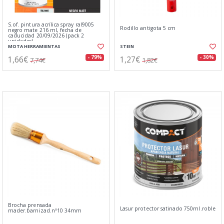
S.of. pintura acrílica spray ral9005
Rodillo antigota 5 cm
negro mate 216 ml, fecha de
caducidad 20/09/2026 (pack 2
unidades)
MOTA HERRAMIENTAS
STEIN
1,66€
1,27€
- 79%
- 30%
7,74€
1,82€
Brocha prensada
Lasur protector satinado 750ml.roble
mader.barnizad.nº10 34mm