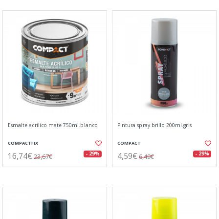
Esmalte acrilico mate 750ml.blanco
Pintura spray brillo 200ml.gris
COMPACTFIX
COMPACT
16,74€
4,59€
- 29%
- 29%
23,67€
6,49€