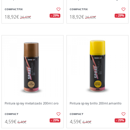
COMPACTFIX
COMPACTFIX
18,92€
18,92€
- 29%
- 29%
26,63€
26,63€
Pintura spray metalizado 200ml.oro
Pintura spray brillo 200ml.amarillo
COMPACT
COMPACT
4,59€
4,59€
- 29%
- 29%
6,46€
6,46€