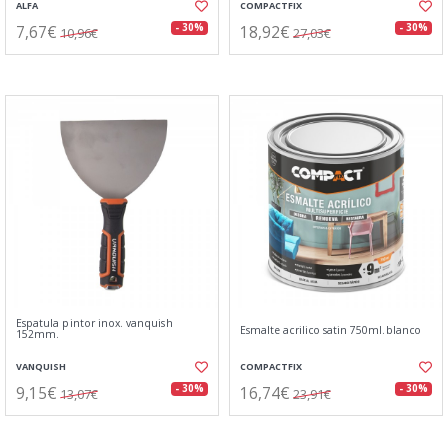
ALFA
COMPACTFIX
7,67€
18,92€
- 30%
- 30%
10,96€
27,03€
Espatula pintor inox. vanquish
Esmalte acrilico satin 750ml.blanco
152mm.
VANQUISH
COMPACTFIX
9,15€
16,74€
- 30%
- 30%
13,07€
23,91€