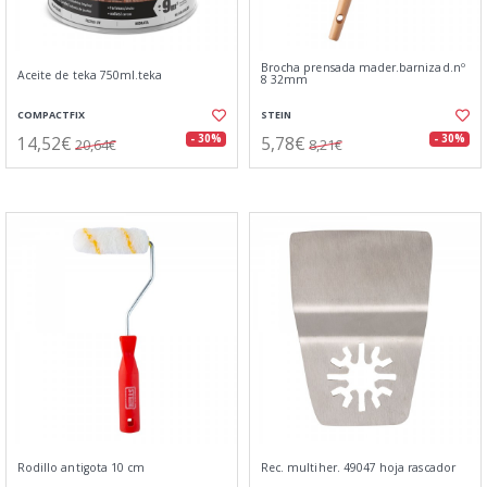
Brocha prensada mader.barnizad.nº
Aceite de teka 750ml.teka
8 32mm
COMPACTFIX
STEIN
14,52€
5,78€
- 30%
- 30%
20,64€
8,21€
Rodillo antigota 10 cm
Rec. multiher. 49047 hoja rascador