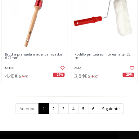
Brocha prensada mader.barnizad.nº
Rodillo pintura acrilico esmaltar 22
6 27mm
cm
STEIN
ALFA
4,40€
3,64€
- 29%
- 29%
6,17€
5,10€
Anterior
1
2
3
4
5
6
Siguiente