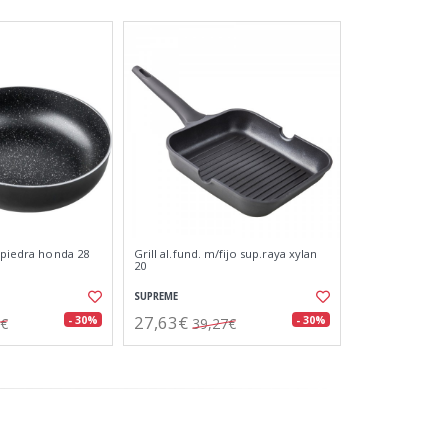
e piedra honda 28
Grill al.fund. m/fijo sup.raya xylan
20
SUPREME
27,63€
- 30%
- 30%
8€
39,27€