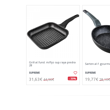
Grill al.fund. m/fijo sup.raya piedra
Sarten al.f. gourm
28
SUPREME
SUPREME
31,63€
19,77€
- 30%
44,96€
28,10€