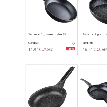
Sarten al.f. gourmet xylan 18 cm.
Sarten al.f. gourm
SUPREME
SUPREME
11,94€
16,21€
- 30%
17,06€
23,16€