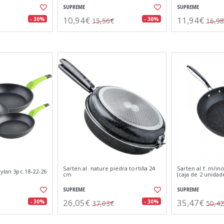
SUPREME
SUPREME
10,94€
11,94€
- 30%
- 30%
15,56€
16,9
Sarten al. nature piedra tortilla 24
Sarten al.f. m/in
xylan 3pc.18-22-26
cm
(caja de 2 unidad
SUPREME
SUPREME
26,05€
35,47€
- 30%
- 30%
37,03€
50,4