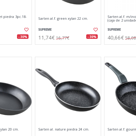
et piedra 3pc.18-
Sarten al.f. m/in
Sarten al.f. green xylan 22 cm.
(caja de 2 unidad
SUPREME
SUPREME
11,74€
40,66€
- 30%
- 30%
16,77€
58,0
xylan 20 cm.
Sarten al. nature piedra 24 cm.
Sarten al.f. gour