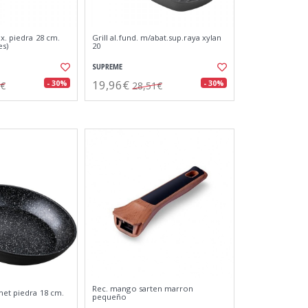
ox. piedra 28 cm.
Grill al.fund. m/abat.sup.raya xylan
es)
20
SUPREME
19,96€
- 30%
- 30%
8€
28,51€
Rec. mango sarten marron
met piedra 18 cm.
pequeño