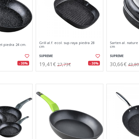
Grill al.f. ecol. sup.raya piedra 28
Sarten al. nature 
et piedra 24 cm.
cm
cm
SUPREME
SUPREME
19,41€
30,66€
- 30%
- 30%
27,73€
43,8