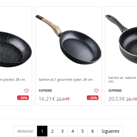
Sarten al. natur
et piedra 28 cm.
Sarten al.f. gourmet xylan 24 cm.
cm.
SUPREME
SUPREME
16,21€
20,53€
- 30%
- 30%
23,04€
29,1
Anterior
1
2
3
4
5
6
Siguiente