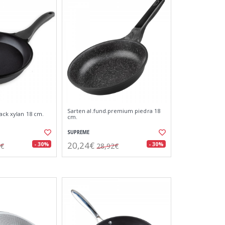
Sarten al.fund.premium piedra 18
lack xylan 18 cm.
cm.
SUPREME
20,24€
- 30%
- 30%
2€
28,92€