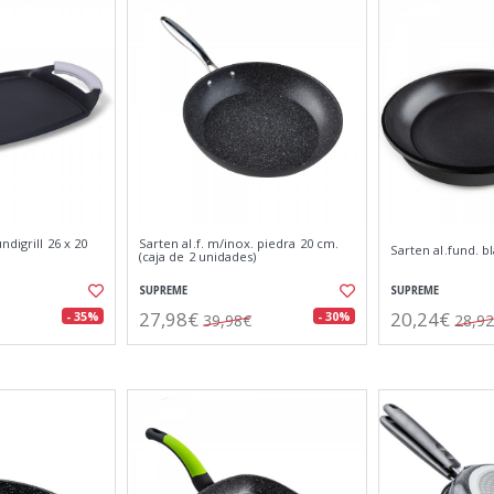
digrill 26 x 20
Sarten al.f. m/inox. piedra 20 cm.
Sarten al.fund. b
(caja de 2 unidades)
SUPREME
SUPREME
27,98€
20,24€
- 35%
- 30%
39,98€
28,9