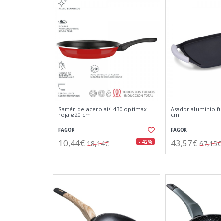
Sartén de acero aisi 430 optimax
Asador aluminio fun
roja ø20 cm
cm
FAGOR
FAGOR
10,44€
43,57€
- 42%
18,14€
67,15€