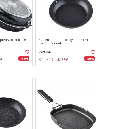
piedra tortilla 26
Sarten al.f. m/inox. xylan 22 cm.
(caja de 2 unidades)
SUPREME
31,71€
- 30%
- 30%
0€
45,30€