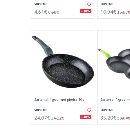
SUPREME
SUPREME
4,61€
10,94€
- 30%
6,58€
15,56€
Sarten al.f. gourmet piedra 30 cm.
Sarten al.f. green 
SUPREME
SUPREME
24,07€
35,20€
- 30%
34,22€
50,04€