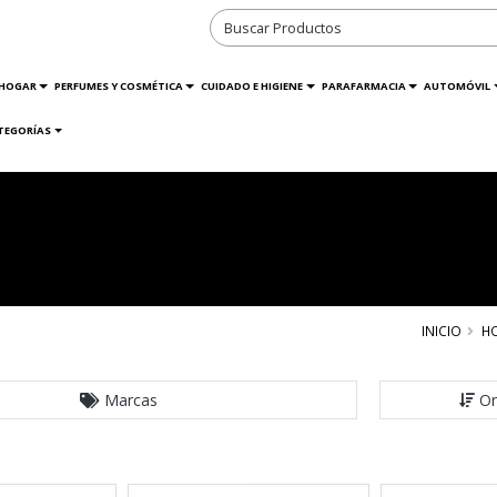
HOGAR
PERFUMES Y COSMÉTICA
CUIDADO E HIGIENE
PARAFARMACIA
AUTOMÓVIL
TEGORÍAS
INICIO
H
Marcas
Or