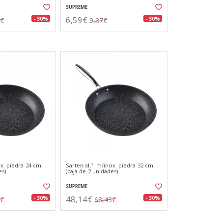
SUPREME
6,59€
- 30%
- 30%
8€
9,37€
ox. piedra 24 cm.
Sarten al.f. m/inox. piedra 32 cm.
es)
(caja de 2 unidades)
SUPREME
48,14€
- 30%
- 30%
2€
68,43€