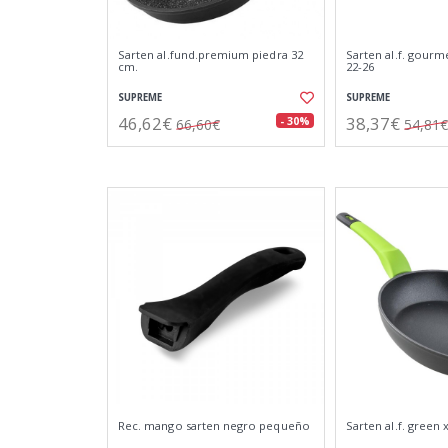
Sarten al.fund.premium piedra 32
Sarten al.f. gourm
cm.
22-26
SUPREME
SUPREME
46,62€
38,37€
- 30%
66,60€
54,81€
Rec. mango sarten negro pequeño
Sarten al.f. green 