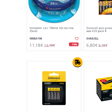
Verbatim cd-r 700mb 52x tarrina
Duracell plus power
25uds
aaa lr03 pack 8
VERBATIM
DURACELL
11,18€
6,80€
- 19%
13,78€
8,38€