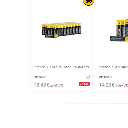
Intenso | pila alcalina aa lr6 100 pcs
Intenso pila alcali
INTENSO
INTENSO
18,48€
14,23€
- 16%
21,95€
16,77€