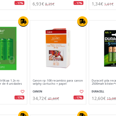
6,93€
1,34€
- 17%
- 17%
8,35€
1,61€
lr06 aa 1.2v ni-
Canon rp-108 recambio para canon
Duracell pila rec
r de 4 unidades
selphy cartucho + papel
2500mah blister*
CANON
DURACELL
34,72€
12,60€
- 17%
- 17%
41,66€
15,0