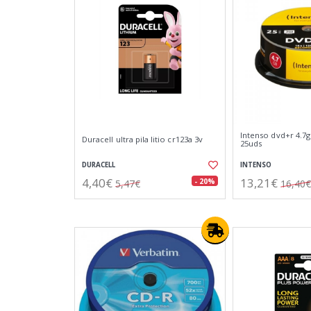
Intenso dvd+r 4.7g
Duracell ultra pila litio cr123a 3v
25uds
DURACELL
INTENSO
4,40€
13,21€
- 20%
5,47€
16,40€