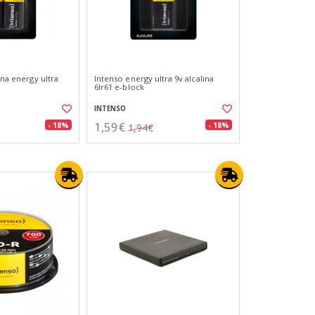
ina energy ultra
Intenso energy ultra 9v alcalina
6lr61 e-block
INTENSO
1,59€
- 18%
- 18%
1,94€