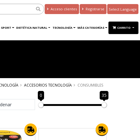
Acceso clientes
Registrarse
Powered by
Translate
 SPORT
DIETÉTICA NATURAL
TECNOLOGÍA
MÁS CATEGORÍAS
CARRITO
CNOLOGÍA
ACCESORIOS TECNOLOGÍA
CONSUMIBLES
0
35
denar