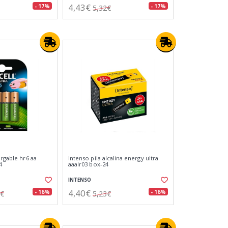
4,43€
- 17%
- 17%
5,32€
argable hr6 aa
Intenso pila alcalina energy ultra
4
aaalr03 box-24
INTENSO
4,40€
- 16%
- 16%
8€
5,23€