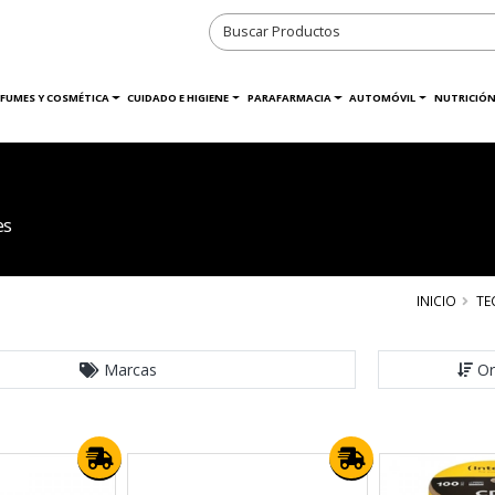
RFUMES Y COSMÉTICA
CUIDADO E HIGIENE
PARAFARMACIA
AUTOMÓVIL
NUTRICIÓN
es
INICIO
TE
Marcas
Or