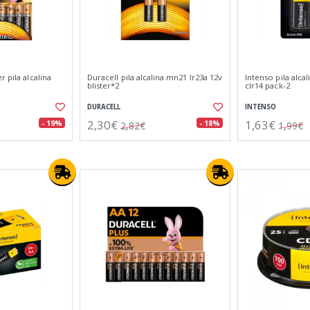
 pila alcalina
Duracell pila alcalina mn21 lr23a 12v
Intenso pila alcal
blister*2
clr14 pack-2
DURACELL
INTENSO
2,30€
1,63€
- 19%
- 18%
2,82€
1,99€