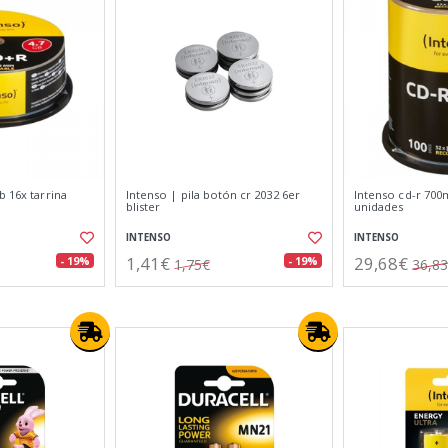
b 16x tarrina
Intenso | pila botón cr 2032 6er
Intenso cd-r 700
blister
unidades
INTENSO
INTENSO
1,41€
29,68€
- 19%
- 19%
1,75€
36,8