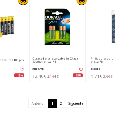
Duracell pila recargable hr03 aaa
Philips pila boton
na aaa lr03 100 pcs
900mah blister*4
blister*5
DURACELL
PHILIPS
12,40€
1,71€
- 15%
- 15%
14,61€
2,00€
Anterior
1
2
Siguiente