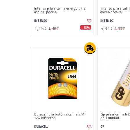
Intenso pila alcalina energy ultra
Intenso pila alcali
aaalr03 pack-4
aalr06 box-24
INTENSO
INTENSO
1,15€
5,41€
- 18%
1,40€
6,57€
Duracell pila botón alcalina lr44
Gp pila alcalina lr2
1,5v blister*2
de 1 unidad
DURACELL
GP