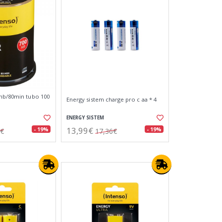
mb/80min tubo 100
Energy sistem charge pro c aa * 4
ENERGY SISTEM
13,99€
- 19%
- 19%
3€
17,36€