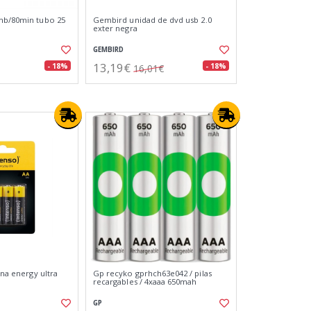
mb/80min tubo 25
Gembird unidad de dvd usb 2.0
exter negra
GEMBIRD
13,19€
- 18%
- 18%
16,01€
ina energy ultra
Gp recyko gprhch63e042 / pilas
recargables / 4xaaa 650mah
GP