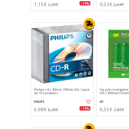
1,15€
0,53€
- 17%
1,39€
0,64€
Philips cd-r 80min 700mb 52x / pack
Gp pila recargable 
de 10 unidades
mh 1300mah bliste
PHILIPS
GP
6,98€
6,55€
- 17%
8,38€
7,86€