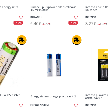
na energy ultra
Duracell plus power pila alcalina aa
Intenso cd-r 700
lr6 mx1500 8b
unidades
DURACELL
INTENSO
6,40€
8,27€
- 18%
- 18%
7,77€
10,04€
3 23a 12v blister
Intenso pila alcal
Energy sistem charge pro c aaa * 2
aalr06 pack-4
ENERGY SISTEM
INTENSO