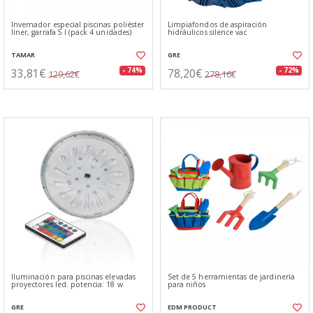
Invernador especial piscinas poliéster
Limpiafondos de aspiración
liner, garrafa 5 l (pack 4 unidades)
hidráulicos silence vac
TAMAR
GRE
33,81€
78,20€
- 74%
- 72%
129,62€
278,16€
Iluminación para piscinas elevadas
Set de 5 herramientas de jardinería
proyectores led. potencia: 18 w
para niños
GRE
EDM PRODUCT