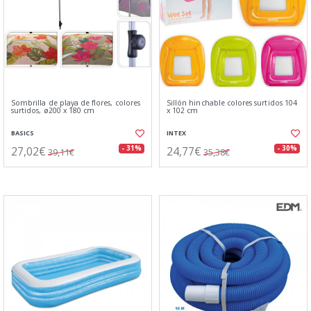
Sombrilla de playa de flores, colores
Sillón hinchable colores surtidos 104
surtidos, ø200 x 180 cm
x 102 cm
BASICS
INTEX
27,02€
24,77€
- 31%
- 30%
39,11€
35,38€