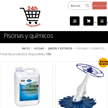
Powered
by
Tra
Piscinas y químicos
INICIO
HOGAR
JARDÍN Y EXTERIOR
PISCINAS Y QUÍMICOS
Total de productos disponibles
105
Envío
Grati