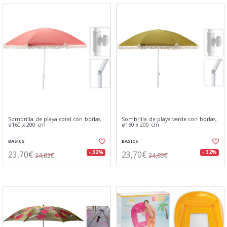
Sombrilla de playa coral con borlas,
Sombrilla de playa verde con borlas,
ø160 x 200 cm
ø160 x 200 cm
BASICS
BASICS
23,70€
23,70€
- 32%
- 32%
34,83€
34,83€