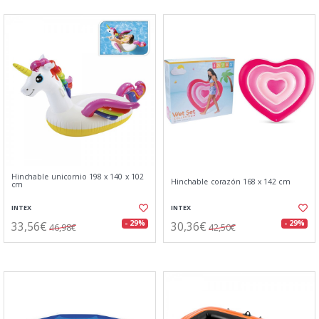
Hinchable unicornio 198 x 140 x 102
Hinchable corazón 168 x 142 cm
cm
INTEX
INTEX
33,56€
30,36€
- 29%
- 29%
46,98€
42,50€