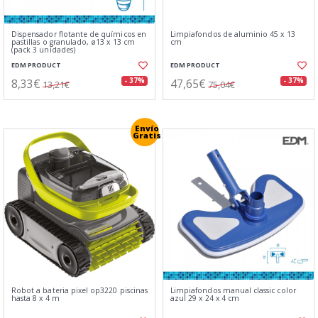
Dispensador flotante de químicos en
Limpiafondos de aluminio 45 x 13
pastillas o granulado, ø13 x 13 cm
cm
(pack 3 unidades)
EDM PRODUCT
EDM PRODUCT
8,33€
47,65€
- 37%
- 37%
13,21€
75,04€
Envío
Gratis
Robot a bateria pixel op3220 piscinas
Limpiafondos manual classic color
hasta 8 x 4 m
azul 29 x 24 x 4 cm