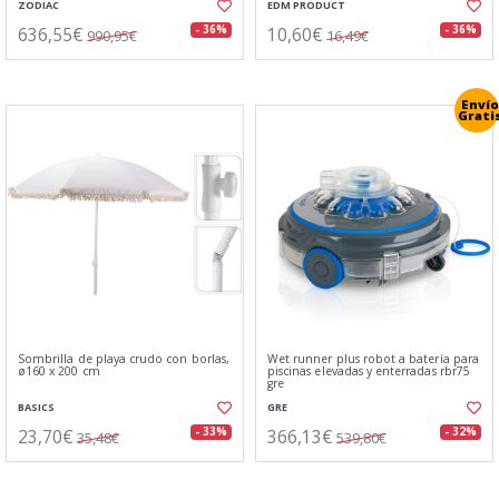
ZODIAC
EDM PRODUCT
636,55€
10,60€
- 36%
- 36%
990,95€
16,49€
Envío
Grati
Sombrilla de playa crudo con borlas,
Wet runner plus robot a batería para
ø160 x 200 cm
piscinas elevadas y enterradas rbr75
gre
BASICS
GRE
23,70€
366,13€
- 33%
- 32%
35,48€
539,80€