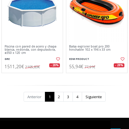
Piscina con pared de acero y chapa
Balsa explorer boat pro 200
blanca, redonda, con depuradora,
hinchable 102 x 196 x 33 cm
ø350 x 120 cm
GRE
EDM PRODUCT
1511,20€
55,94€
- 28%
- 28%
2105,83€
77,91€
Anterior
1
2
3
4
Siguiente