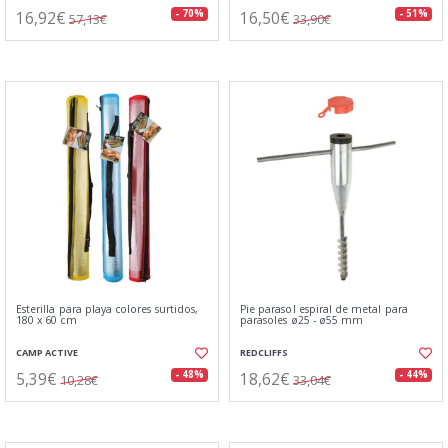
16,92€
16,50€
- 70%
- 51%
57,13€
33,90€
Esterilla para playa colores surtidos,
Pie parasol espiral de metal para
180 x 60 cm
parasoles ø25 - ø55 mm
CAMP ACTIVE
REDCLIFFS
5,39€
18,62€
- 48%
- 44%
10,28€
33,04€