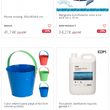
Manguera autoflotante color azul
Piscina rectang. 305x183x56 cm
ø3,8 cm x 10 m
AKHUO
EDM PRODUCT
41,74€
34,27€
- 30%
- 29%
59,33€
48,55€
Cubo infantil para playa ø16x13cm
Floculante clarificante líquido,
colores surtidos
garrafa 5 l