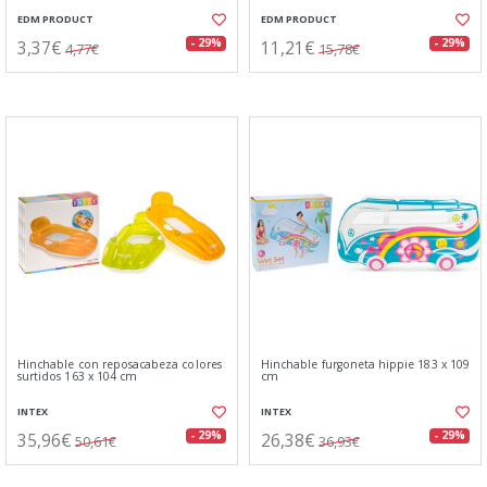
EDM PRODUCT
EDM PRODUCT
3,37€
11,21€
- 29%
- 29%
4,77€
15,78€
Hinchable con reposacabeza colores
Hinchable furgoneta hippie 183 x 109
surtidos 163 x 104 cm
cm
INTEX
INTEX
35,96€
26,38€
- 29%
- 29%
50,61€
36,93€