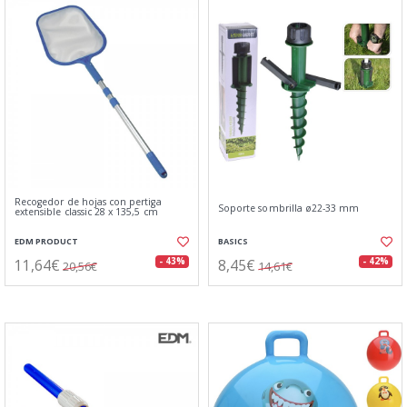
Recogedor de hojas con pertiga
Soporte sombrilla ø22-33 mm
extensible classic 28 x 135,5 cm
EDM PRODUCT
BASICS
11,64€
8,45€
- 43%
- 42%
20,56€
14,61€