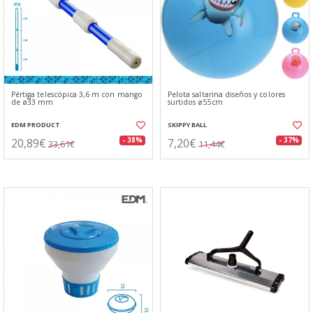
Pértiga telescópica 3,6 m con mango
Pelota saltarina diseños y colores
de ø33 mm
surtidos ø55cm
EDM PRODUCT
SKIPPY BALL
20,89€
7,20€
- 38%
- 37%
33,61€
11,44€