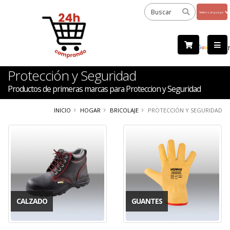
Powered
by
Tra
Protección y Seguridad
Productos de primeras marcas para Proteccion y Seguridad
INICIO
HOGAR
BRICOLAJE
PROTECCIÓN Y SEGURIDAD
CALZADO
GUANTES