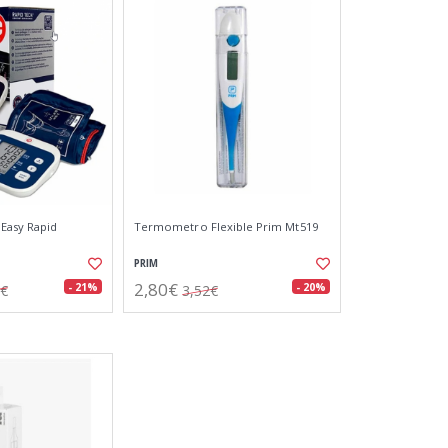
Easy Rapid
Termometro Flexible Prim Mt519
PRIM
2,80€
- 21%
- 20%
6€
3,52€