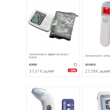
Tensiometro digital de brazo
Termómetro infrar
kuken
KUKEN
GRUNDIG
37,51€
27,58€
- 26%
50,90€
36,80€