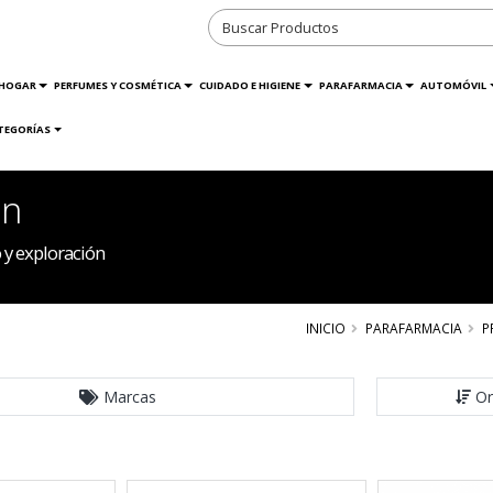
HOGAR
PERFUMES Y COSMÉTICA
CUIDADO E HIGIENE
PARAFARMACIA
AUTOMÓVIL
TEGORÍAS
ón
 y exploración
INICIO
PARAFARMACIA
P
Marcas
Or