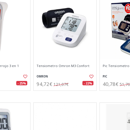
rojo 3 en 1
Tensiometro Omron M3 Confort
Pic Tensiometro 
OMRON
PIC
94,72€
40,78€
- 25%
- 22%
121,07€
51,7