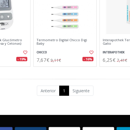
k Glucómetro
Termometro Digital Chicco Digi
Interapothek T
sa y Cetonas)
Baby
Galio
CHICCO
INTERAPOTHEK
7,67€
6,25€
- 19%
- 16%
9,11€
7,41€
Anterior
1
Siguiente