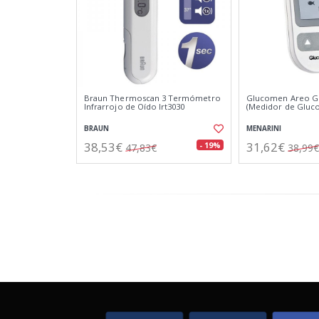
Braun Thermoscan 3 Termómetro
Glucomen Areo G
Infrarrojo de Oído Irt3030
(Medidor de Gluco
BRAUN
MENARINI
38,53€
31,62€
- 19%
47,83€
38,99€