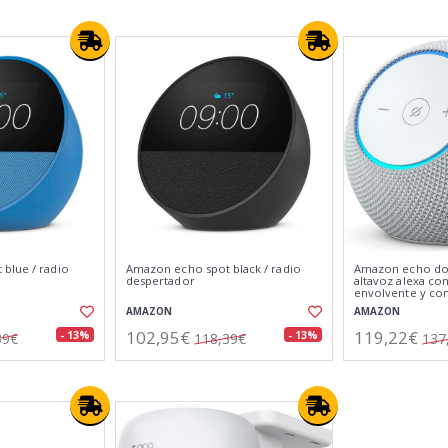
blue / radio
Amazon echo spot black / radio
Amazon echo dot
despertador
altavoz alexa co
envolvente y co
digital integrado
AMAZON
AMAZON
102,95€
119,22€
- 13%
- 13%
39€
118,39€
137