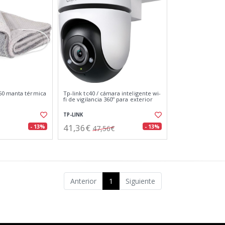
0 manta térmica
Tp-link tc40 / cámara inteligente wi-
fi de vigilancia 360º para exterior
TP-LINK
41,36€
- 13%
- 13%
47,56€
Anterior
1
Siguiente