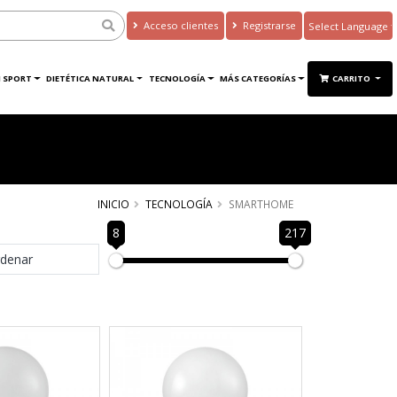
Acceso clientes
Registrarse
Powered by
Translate
 SPORT
DIETÉTICA NATURAL
TECNOLOGÍA
MÁS CATEGORÍAS
CARRITO
INICIO
TECNOLOGÍA
SMARTHOME
8
217
denar