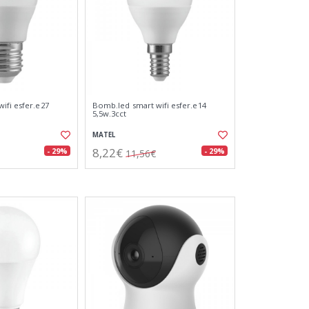
ifi esfer.e27
Bomb.led smart wifi esfer.e14
5,5w.3cct
MATEL
8,22€
- 29%
- 29%
11,56€