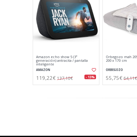
Amazon echo show 5 (3ª
Orbegozo mah 205
generación) antracita / pantalla
200 x 170 cm
inteligente
AMAZON
ORBEGOZO
119,22€
55,75€
- 13%
137,10€
64,11€