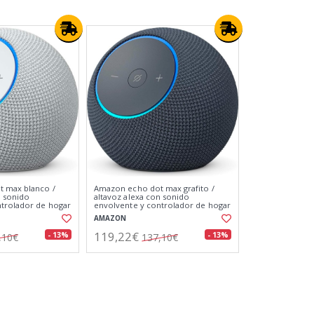
 max blanco /
Amazon echo dot max grafito /
n sonido
altavoz alexa con sonido
ntrolador de hogar
envolvente y controlador de hogar
digital integrado
AMAZON
119,22€
- 13%
- 13%
,10€
137,10€