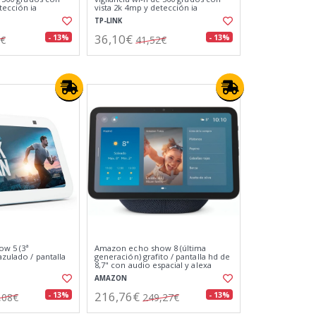
tección ia
vista 2k 4mp y detección ia
avanzada
TP-LINK
36,10€
- 13%
- 13%
2€
41,52€
w 5 (3ª
Amazon echo show 8 (última
azulado / pantalla
generación) grafito / pantalla hd de
8,7" con audio espacial y alexa
AMAZON
216,76€
- 13%
- 13%
,08€
249,27€