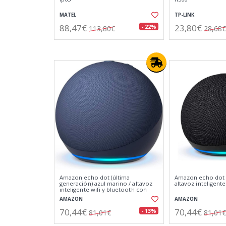
MATEL
TP-LINK
88,47€
23,80€
- 22%
113,80€
28,68€
Amazon echo dot (última
Amazon echo dot 5
generación) azul marino / altavoz
altavoz inteligente
inteligente wifi y bluetooth con
alexa
AMAZON
AMAZON
70,44€
70,44€
- 13%
81,01€
81,01€