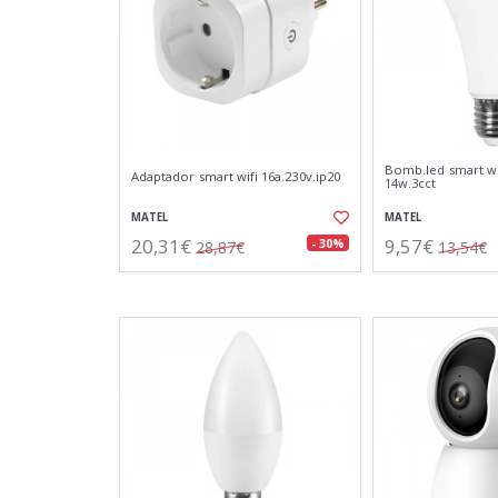
Bomb.led smart wi
Adaptador smart wifi 16a.230v.ip20
14w.3cct
MATEL
MATEL
20,31€
9,57€
- 30%
28,87€
13,54€