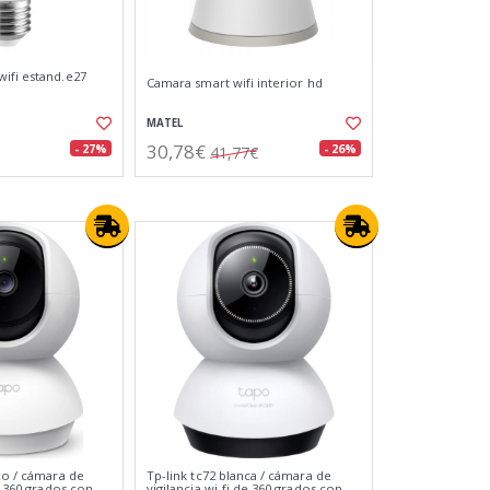
ifi estand.e27
Camara smart wifi interior hd
MATEL
30,78€
- 27%
- 26%
41,77€
co / cámara de
Tp-link tc72 blanca / cámara de
de 360 grados con
vigilancia wi-fi de 360 grados con