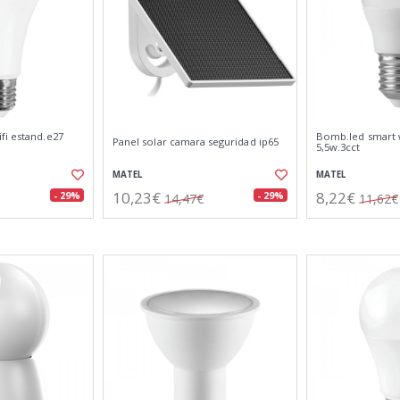
fi estand.e27
Bomb.led smart w
Panel solar camara seguridad ip65
5,5w.3cct
MATEL
MATEL
10,23€
8,22€
- 29%
- 29%
14,47€
11,62€