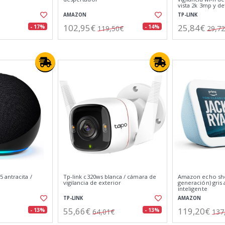
vista 2k 3mp y de
AMAZON
TP-LINK
102,95€
25,84€
- 17%
- 14%
119,50€
29,7
 antracita /
Tp-link c320ws blanca / cámara de
Amazon echo sho
vigilancia de exterior
generación) gris 
inteligente
TP-LINK
AMAZON
55,66€
119,20€
- 13%
- 13%
64,01€
137