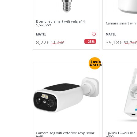
Bomb.led smart wifi vela e14
Camara smart wifi 
5,5w.3cct
MATEL
MATEL
8,22€
39,18€
- 28%
11,44€
53,74€
Envío
Gratis
Camara seg.wifi exterior 4mp solar
Tp-link tl-wa860re 
ip65
n300