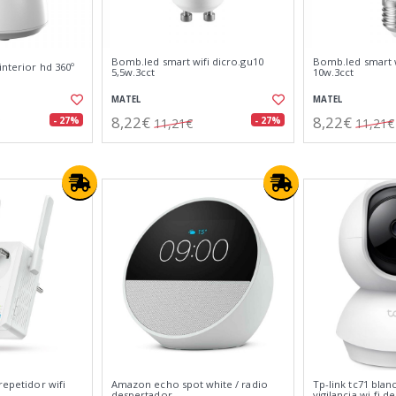
Bomb.led smart wifi dicro.gu10
Bomb.led smart w
interior hd 360º
5,5w.3cct
10w.3cct
MATEL
MATEL
8,22€
8,22€
- 27%
- 27%
11,21€
11,21€
repetidor wifi
Amazon echo spot white / radio
Tp-link tc71 blan
despertador
vigilancia wi-fi 