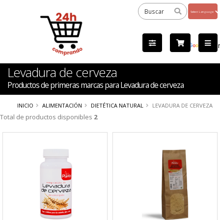
Powered
by
Tra
Levadura de cerveza
Productos de primeras marcas para Levadura de cerveza
INICIO
ALIMENTACIÓN
DIETÉTICA NATURAL
LEVADURA DE CERVEZA
Total de productos disponibles
2