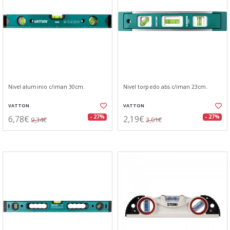
Nivel aluminio c/iman 30cm.
Nivel torpedo abs c/iman 23cm.
VATTON
VATTON
6,78€
2,19€
- 27%
- 27%
9,34€
3,01€