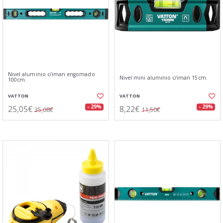
Nivel aluminio c/iman engomado
Nivel mini aluminio c/iman 15cm.
100cm.
VATTON
VATTON
25,05€
8,22€
- 29%
- 29%
35,08€
11,50€