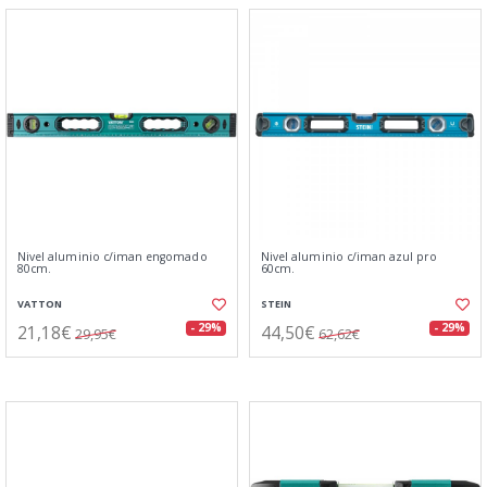
Nivel aluminio c/iman engomado
Nivel aluminio c/iman azul pro
80cm.
60cm.
VATTON
STEIN
21,18€
44,50€
- 29%
- 29%
29,95€
62,62€