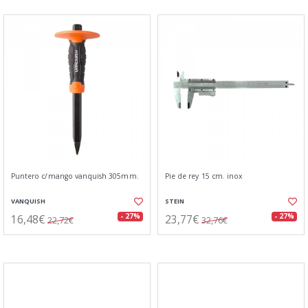
Puntero c/mango vanquish 305mm.
Pie de rey 15 cm. inox
VANQUISH
STEIN
16,48€
23,77€
- 27%
- 27%
22,72€
32,76€