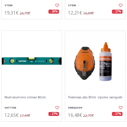
STEIN
STEIN
19,31€
12,21€
- 28%
- 27%
26,76€
16,84€
Nivel aluminio c/iman 80cm.
Tiralineas abs 30mt. c/polvo vanquish
VATTON
VANQUISH
12,65€
16,48€
- 27%
- 27%
17,44€
22,72€