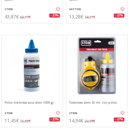
STEIN
VATTON
43,87€
13,28€
- 27%
- 27%
60,17€
18,21€
Polvo tiralineas azul stein 1000 gr.
Tiralineas stein 20 mt. con polvo
STEIN
STEIN
11,45€
14,94€
- 27%
- 27%
15,62€
20,38€