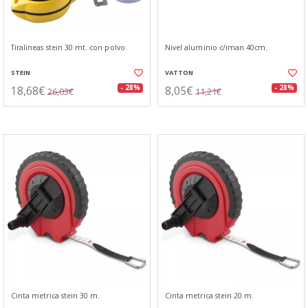
Tiralineas stein 30 mt. con polvo
Nivel aluminio c/iman 40cm.
STEIN
VATTON
18,68€
8,05€
- 28%
- 28%
26,03€
11,21€
Cinta metrica stein 30 m.
Cinta metrica stein 20 m.