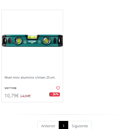
Nivel mini aluminio c/iman 25cm.
VATTON
10,79€
- 26%
14,64€
Anterior
1
Siguiente