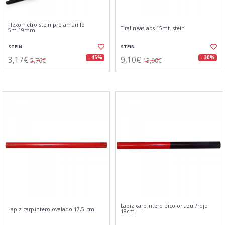
Flexometro stein pro amarillo
Tiralineas abs 15mt. stein
5m.19mm.
STEIN
STEIN
3,17€
9,10€
- 45%
- 30%
5,76€
13,00€
Lapiz carpintero bicolor azul/rojo
Lapiz carpintero ovalado 17,5 cm.
18cm.