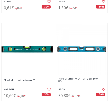
STEIN
STEIN
0,61€
1,30€
- 30%
- 30%
0,87€
1,85€
Nivel aluminio c/iman azul pro
Nivel aluminio c/iman 60cm.
80cm.
VATTON
STEIN
10,60€
50,80€
- 30%
- 29%
15,07€
71,85€