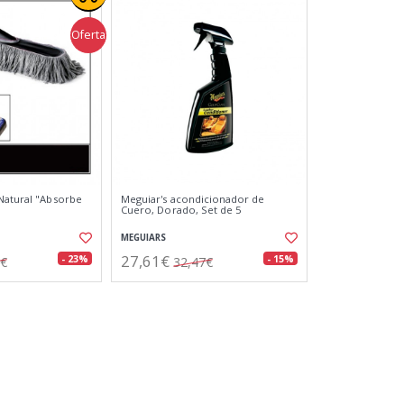
Oferta
Natural "Absorbe
Meguiar's acondicionador de
Cuero, Dorado, Set de 5
MEGUIARS
27,61€
- 23%
- 15%
0€
32,47€