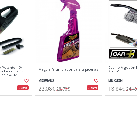
o Potente 12V
Cepillo Algodón 
Meguiar's Limpiador para tapicerías
oche con Filtro
Polvo"
Cable 4,5M
MEGUIARS
MR.KLEEN
22,08€
18,84€
- 25%
- 23%
28,70€
24,4