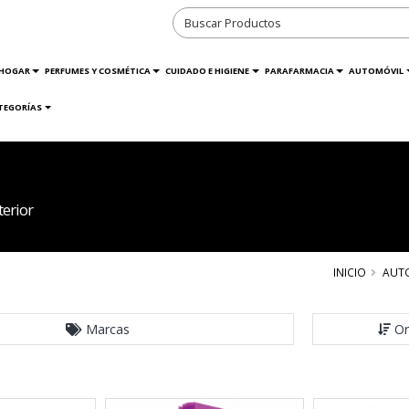
HOGAR
PERFUMES Y COSMÉTICA
CUIDADO E HIGIENE
PARAFARMACIA
AUTOMÓVIL
TEGORÍAS
terior
INICIO
AUT
Marcas
Or