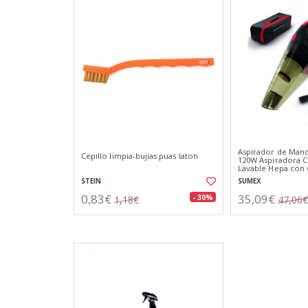
Aspirador de Man
Cepillo limpia-bujias puas laton
120W Aspiradora C
Lavable Hepa con 
STEIN
SUMEX
0,83€
35,09€
- 30%
1,18€
47,06€