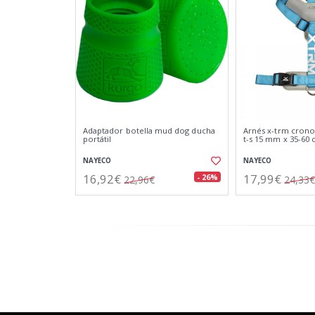
Adaptador botella mud dog ducha
Arnés x-trm cronos
portátil
t-s 15 mm x 35-60
NAYECO
NAYECO
16,92€
17,99€
- 26%
22,96€
24,33€