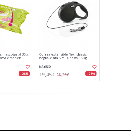
s mascotas xl 30 x
Correa extensible flexi classic
roma citronela
negra, cinta 5 m, s, hasta 15 kg
NAYECO
19,45€
- 26%
- 26%
26,26€