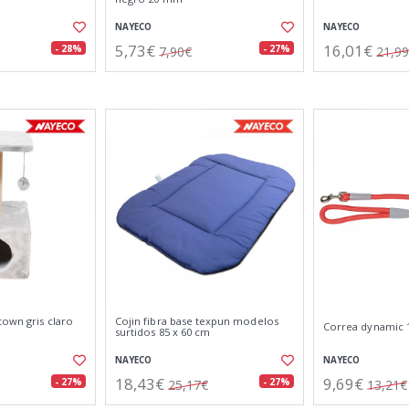
NAYECO
NAYECO
5,73€
16,01€
- 28%
- 27%
7,90€
21,9
town gris claro
Cojin fibra base texpun modelos
Correa dynamic 1
surtidos 85 x 60 cm
NAYECO
NAYECO
18,43€
9,69€
- 27%
- 27%
25,17€
13,21€