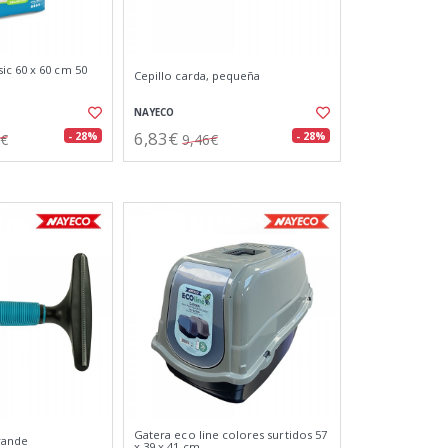
c 60 x 60 cm 50
Cepillo carda, pequeña
NAYECO
6,83€
- 28%
- 28%
7€
9,46€
Gatera eco line colores surtidos 57
grande
x 39 x 41 cm