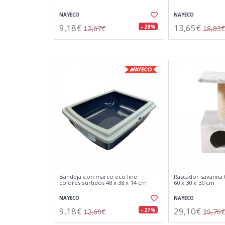
NAYECO
NAYECO
9,18€
13,65€
- 28%
12,67€
18,83€
Bandeja con marco eco line
Rascador savanna 
colores surtidos 48 x 38 x 14 cm
60 x 30 x 30 cm
NAYECO
NAYECO
9,18€
29,10€
- 27%
12,60€
39,76€