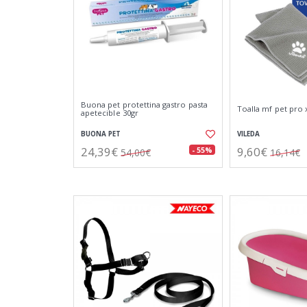
Buona pet protettina gastro pasta
Toalla mf pet pro 
apetecible 30gr
BUONA PET
VILEDA
24,39€
9,60€
- 55%
54,00€
16,14€