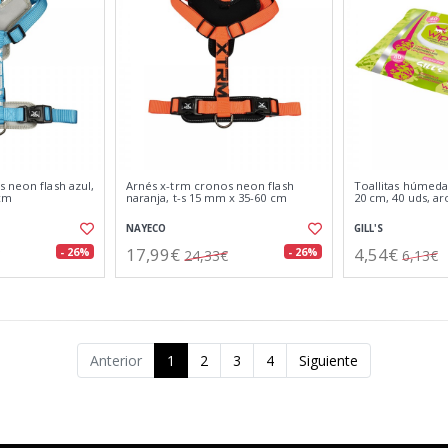
 neon flash azul,
Arnés x-trm cronos neon flash
Toallitas húmeda
 cm
naranja, t-s 15 mm x 35-60 cm
20 cm, 40 uds, a
NAYECO
GILL'S
17,99€
4,54€
- 26%
- 26%
24,33€
6,13€
Anterior
1
2
3
4
Siguiente