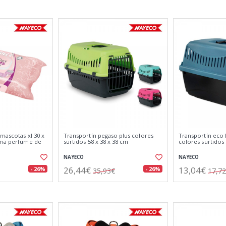
mascotas xl 30 x
Transportín pegaso plus colores
Transportín eco
oma perfume de
surtidos 58 x 38 x 38 cm
colores surtidos 
NAYECO
NAYECO
26,44€
13,04€
- 26%
- 26%
35,93€
17,7