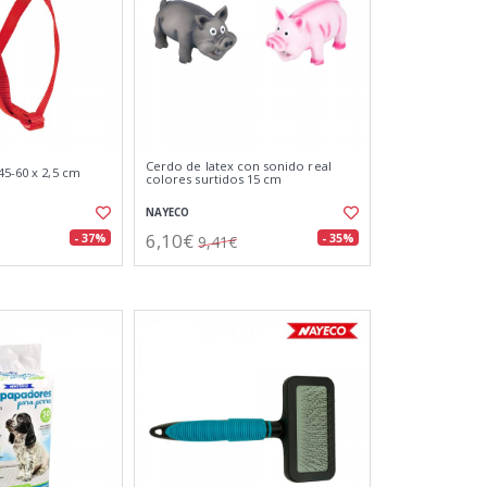
Cerdo de latex con sonido real
45-60 x 2,5 cm
colores surtidos 15 cm
NAYECO
6,10€
- 37%
- 35%
9,41€