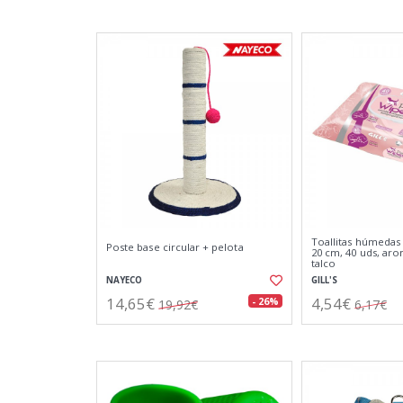
Toallitas húmedas 
Poste base circular + pelota
20 cm, 40 uds, ar
talco
NAYECO
GILL'S
14,65€
4,54€
- 26%
19,92€
6,17€