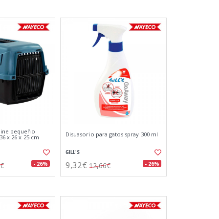
 line pequeño
Disuasorio para gatos spray 300 ml
36 x 26 x 25 cm
GILL'S
9,32€
- 26%
- 26%
2€
12,66€