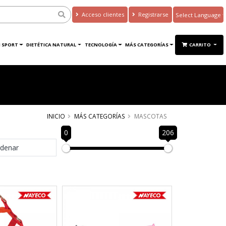
Acceso clientes
Registrarse
Powered by
Translate
 SPORT
DIETÉTICA NATURAL
TECNOLOGÍA
MÁS CATEGORÍAS
CARRITO
INICIO
MÁS CATEGORÍAS
MASCOTAS
0
206
denar