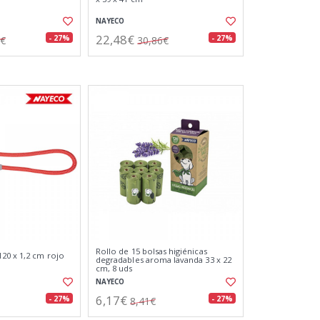
NAYECO
22,48€
- 27%
- 27%
9€
30,86€
Rollo de 15 bolsas higiénicas
20 x 1,2 cm rojo
degradables aroma lavanda 33 x 22
cm, 8 uds
NAYECO
6,17€
- 27%
- 27%
8,41€