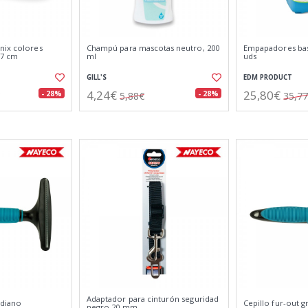
nix colores
Champú para mascotas neutro, 200
Empapadores basi
17 cm
ml
uds
GILL'S
EDM PRODUCT
4,24€
25,80€
- 28%
- 28%
5,88€
35,7
Adaptador para cinturón seguridad
ediano
Cepillo fur-out 
negro 20 mm