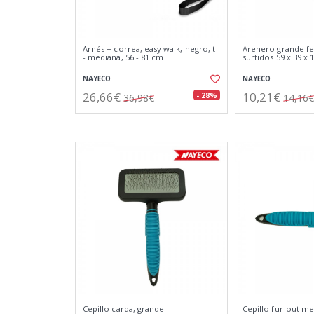
Arnés + correa, easy walk, negro, t
Arenero grande fe
- mediana, 56 - 81 cm
surtidos 59 x 39 x 
NAYECO
NAYECO
26,66€
10,21€
- 28%
36,98€
14,16€
Cepillo carda, grande
Cepillo fur-out m