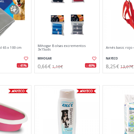
Mihogar Bolsas excrementos
xl 65 x 100 cm
Arnés basic rojo 
3x15uds
MIHOGAR
NAYECO
0,66€
8,25€
- 41%
- 40%
1,10€
13,07€