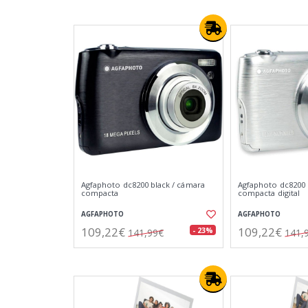
Agfaphoto dc8200 black / cámara
Agfaphoto dc8200 s
compacta
compacta digital
AGFAPHOTO
AGFAPHOTO
109,22€
109,22€
- 23%
141,99€
141,