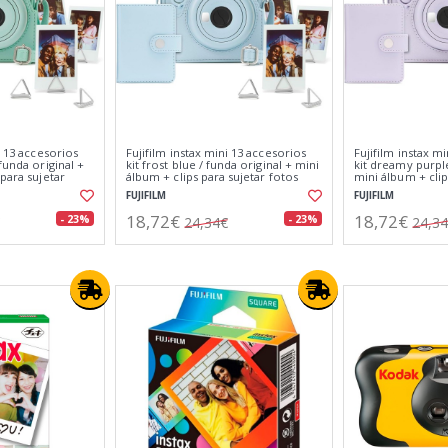
i 13 accesorios
Fujifilm instax mini 13 accesorios
Fujifilm instax m
funda original +
kit frost blue / funda original + mini
kit dreamy purple
 para sujetar
álbum + clips para sujetar fotos
mini álbum + clip
fotos
FUJIFILM
FUJIFILM
18,72€
18,72€
- 23%
- 23%
24,34€
24,3