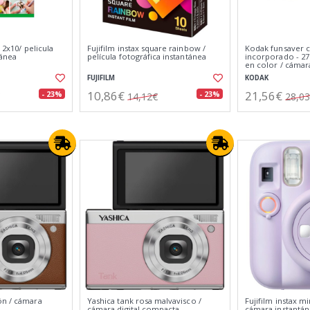
i 2x10/ pelicula
Fujifilm instax square rainbow /
Kodak funsaver c
tánea
película fotográfica instantánea
incorporado - 27
en color / cámar
FUJIFILM
KODAK
10,86€
21,56€
- 23%
- 23%
14,12€
28,0
ón / cámara
Yashica tank rosa malvavisco /
Fujifilm instax mi
cámara digital compacta
cámara instantá