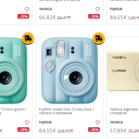
YASHICA
FUJIFILM
66,82€
84,55€
- 23%
- 23%
86,87€
109,
i 13 mint green /
Fujifilm instax mini 13 clay blue /
Yashica digimate
a
cámara instantánea
compacta
FUJIFILM
YASHICA
84,55€
57,89€
- 23%
- 23%
2€
109,92€
75,2