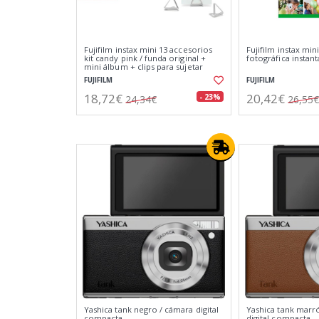
Fujifilm instax mini 13 accesorios
Fujifilm instax min
kit candy pink / funda original +
fotográfica instan
mini álbum + clips para sujetar
fotos
FUJIFILM
FUJIFILM
18,72€
20,42€
- 23%
24,34€
26,55€
Yashica tank negro / cámara digital
Yashica tank marr
compacta
digital compacta