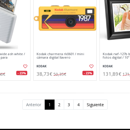
 wide ash white /
Kodak charmera rk0601 / mini
Kodak rwf-127b b
 para
cámara digital llavero
fotos digital / 10" 
KODAK
KODAK
38,73€
131,89€
- 23%
- 23%
46€
50,35€
171
Anterior
1
2
3
4
Siguiente