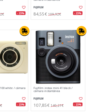
FUJIFILM
84,55€
- 23%
- 23%
92€
109,92€
 100 white / cámara
Fujifilm instax mini 41 black /
cámara instantánea
FUJIFILM
107,85€
- 23%
- 23%
6€
140,21€