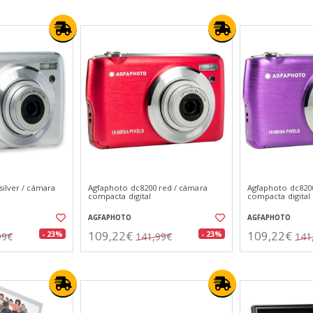
ilver / cámara
Agfaphoto dc8200 red / cámara
Agfaphoto dc8200
compacta digital
compacta digital
AGFAPHOTO
AGFAPHOTO
109,22€
109,22€
- 23%
- 23%
99€
141,99€
141