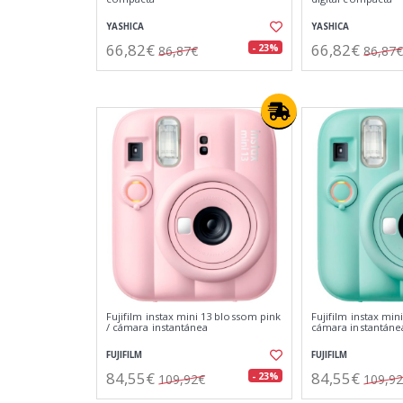
YASHICA
YASHICA
66,82€
66,82€
- 23%
86,87€
86,87€
Fujifilm instax mini 13 blossom pink
Fujifilm instax min
/ cámara instantánea
cámara instantáne
FUJIFILM
FUJIFILM
84,55€
84,55€
- 23%
109,92€
109,9