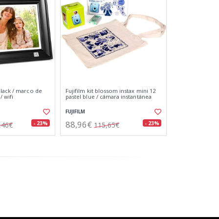
lack / marco de
Fujifilm kit blossom instax mini 12
/ wifi
pastel blue / cámara instantánea
FUJIFILM
88,96€
- 23%
- 23%
,46€
115,65€