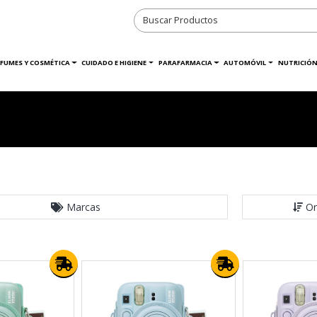
RFUMES Y COSMÉTICA
CUIDADO E HIGIENE
PARAFARMACIA
AUTOMÓVIL
NUTRICIÓN
Marcas
Or