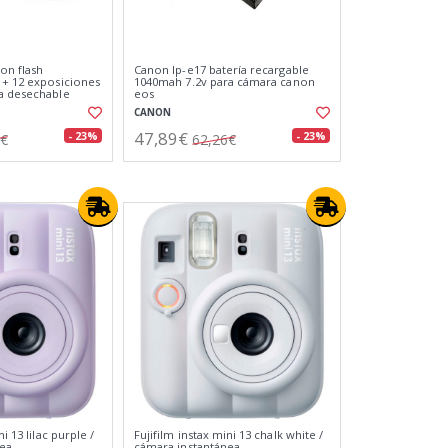
on flash
Canon lp-e17 batería recargable
 + 12 exposiciones
1040mah 7.2v para cámara canon
a desechable
eos
CANON
47,89€
- 23%
- 23%
3€
62,26€
ni 13 lilac purple /
Fujifilm instax mini 13 chalk white /
nea
cámara instantánea