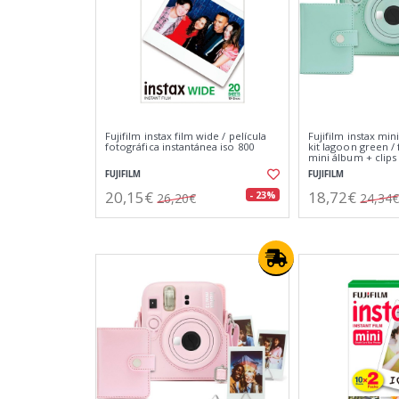
Fujifilm instax film wide / película
Fujifilm instax min
fotográfica instantánea iso 800
kit lagoon green / 
mini álbum + clips
fotos
FUJIFILM
FUJIFILM
20,15€
18,72€
- 23%
26,20€
24,34€