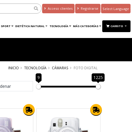
Acceso clientes
Registrarse
Powered by
Translate
 SPORT
DIETÉTICA NATURAL
TECNOLOGÍA
MÁS CATEGORÍAS
CARRITO
INICIO
TECNOLOGÍA
CÁMARAS
FOTO DIGITAL
9
1225
denar