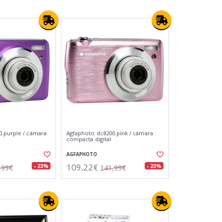
 purple / cámara
Agfaphoto dc8200 pink / cámara
compacta digital
AGFAPHOTO
109,22€
- 23%
- 23%
,99€
141,99€