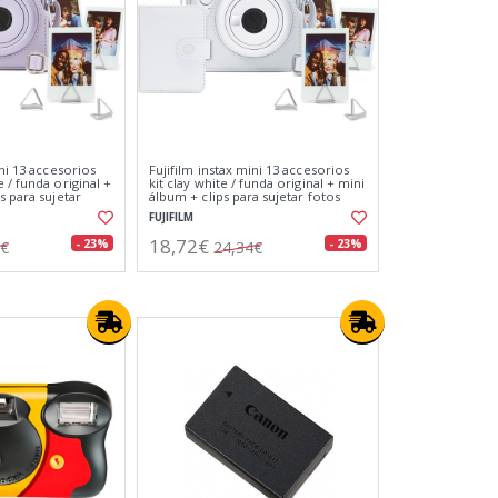
ini 13 accesorios
Fujifilm instax mini 13 accesorios
 / funda original +
kit clay white / funda original + mini
s para sujetar
álbum + clips para sujetar fotos
FUJIFILM
18,72€
- 23%
- 23%
4€
24,34€