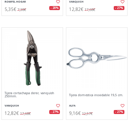
ROMFEL HOGAR
VANQUISH
5,35€
12,82€
- 28%
- 27%
7,38€
17,68€
Tijera cortachapa derec. vanquish
Tijera domestica inoxidable 19,5 cm.
250mm.
VANQUISH
ALFA
12,82€
9,16€
- 27%
- 27%
17,68€
12,57€