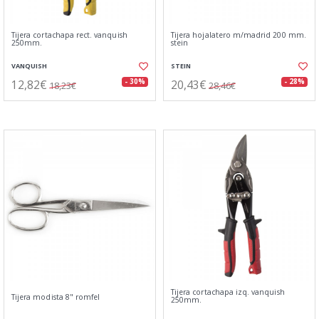
Tijera cortachapa rect. vanquish
Tijera hojalatero m/madrid 200 mm.
250mm.
stein
VANQUISH
STEIN
12,82€
20,43€
- 30%
- 28%
18,23€
28,46€
Tijera cortachapa izq. vanquish
Tijera modista 8" romfel
250mm.