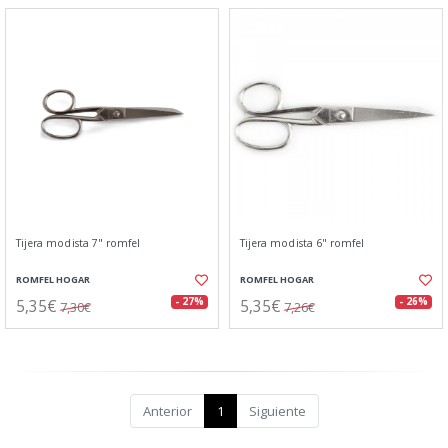
Tijera modista 7" romfel
Tijera modista 6" romfel
ROMFEL HOGAR
ROMFEL HOGAR
5,35€
5,35€
- 27%
- 26%
7,30€
7,26€
Anterior
1
Siguiente