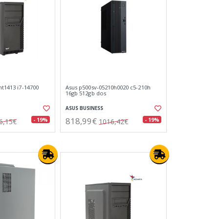
cht1413 i7-14700
Asus p500sv-05210h0020 c5-210h
16gb 512gb dos
ASUS BUSINESS
818,99€
- 19%
- 19%
6,15€
1016,42€