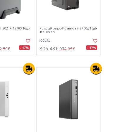
pch802 i7-12700 16gb
Pc st q9 psipc443 amd r7-8700g 16gb
1tb sin so
IGGUAL
806,43€
- 17%
- 17%
2,50€
972,03€