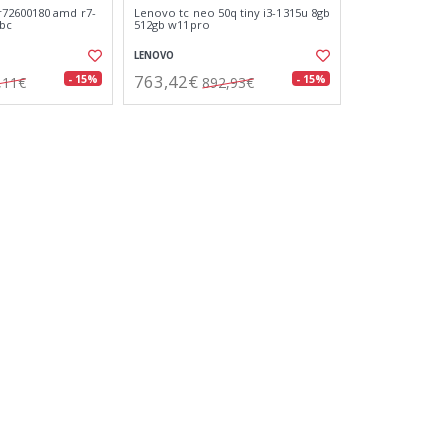
72600180 amd r7-
Lenovo tc neo 50q tiny i3-1315u 8gb
 bc
512gb w11pro
LENOVO
763,42€
- 15%
- 15%
,11€
892,93€