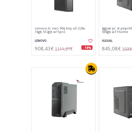
Lenovo tc neo 50q tiny u5-226v
Iggual pc st psipch
16gb 512gb w11pro
500gb w11home
LENOVO
IGGUAL
908,43€
845,08€
- 18%
1111,21€
1033