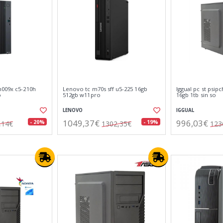
h009x c5-210h
Lenovo tc m70s sff u5-225 16gb
Iggual pc st psip
o
512gb w11pro
16gb 1tb sin so
LENOVO
IGGUAL
1049,37€
996,03€
- 20%
- 19%
,14€
1302,35€
123