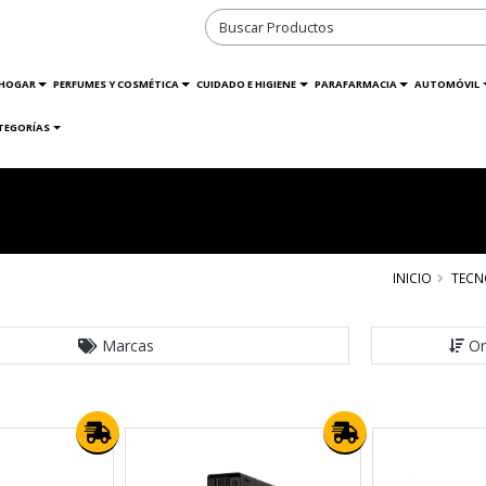
HOGAR
PERFUMES Y COSMÉTICA
CUIDADO E HIGIENE
PARAFARMACIA
AUTOMÓVIL
TEGORÍAS
INICIO
TECN
Marcas
Or