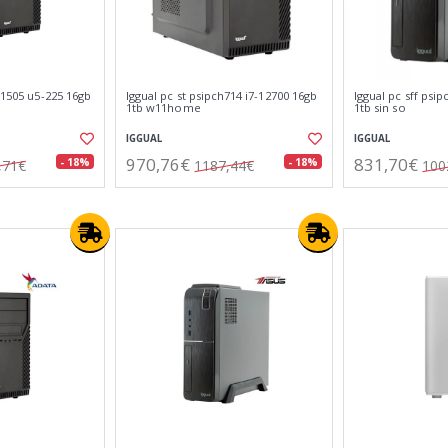
t1505 u5-225 16gb
Iggual pc st psipch714 i7-12700 16gb
Iggual pc sff psi
1tb w11home
1tb sin so
IGGUAL
IGGUAL
970,76€
831,70€
- 18%
- 18%
,71€
1187,44€
100