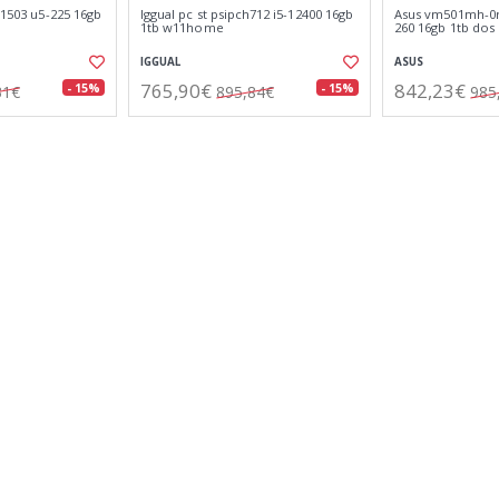
t1503 u5-225 16gb
Iggual pc st psipch712 i5-12400 16gb
Asus vm501mh-0r
1tb w11home
260 16gb 1tb dos
IGGUAL
ASUS
765,90€
842,23€
- 15%
- 15%
31€
895,84€
985