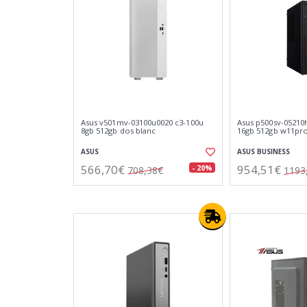
Asus v501mv-03100u0020 c3-100u
Asus p500sv-05210
8gb 512gb dos blanc
16gb 512gb w11pr
ASUS
ASUS BUSINESS
566,70€
954,51€
- 20%
708,38€
1193