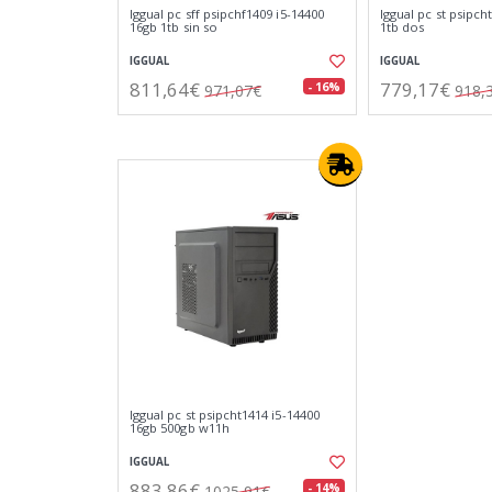
Iggual pc sff psipchf1409 i5-14400
Iggual pc st psipch
16gb 1tb sin so
1tb dos
IGGUAL
IGGUAL
811,64€
779,17€
- 16%
971,07€
918,
Iggual pc st psipcht1414 i5-14400
16gb 500gb w11h
IGGUAL
883,86€
- 14%
1025,91€